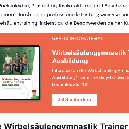
Rückenleiden, Prävention, Risikofaktoren und Beschwe
ennen. Durch deine professionelle Haltungsanalyse und
elsäulentraining linderst du die Beschwerden deiner K
GRATIS INFOMATERIAL
Wirbelsäulengymnastik 
Ausbildung
Interesse an der Wirbelsäulengymnas
Ausbildung? Dann hol dir jetzt dein I
kostenlos als PDF.
e Wirbelsäulengymnastik Trainer