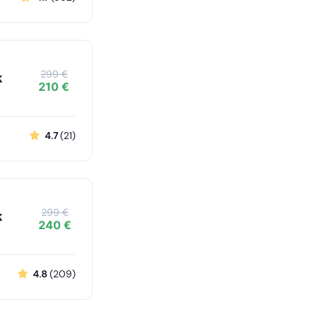
299 €
k
210 €
4.7
(21)
299 €
k
240 €
4.8
(209)