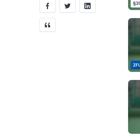
§2
ZF