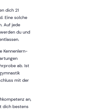
en dich 21
nd. Eine solche
. Auf jede
m werden du und
entlassen.
ne Kennenlern-
wartungen
hrprobe ab. Ist
ngymnastik
chluss mit der
achkompetenz an,
t dich bestens