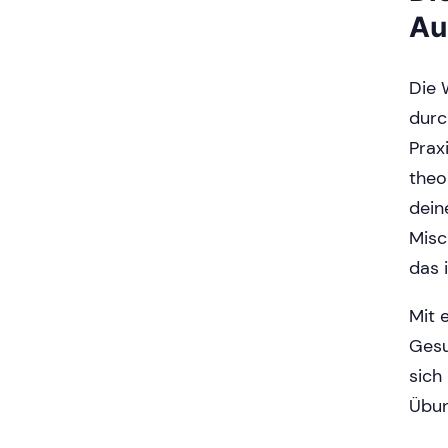
Au
Die 
durc
Prax
theo
dein
Misc
das 
Mit e
Gesu
sich
Übun