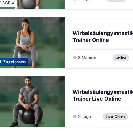
0 SGB V
Wirbelsäulengymnasti
Trainer Online
3 Monate
Online
U-Zugelassen
Wirbelsäulengymnasti
Trainer Live Online
2 Tage
Live-Online