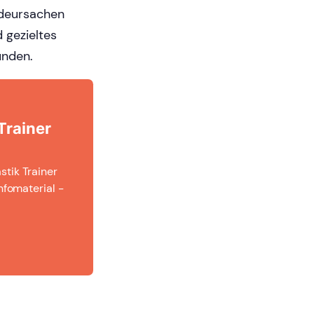
rdeursachen
 gezieltes
unden.
Trainer
tik Trainer
nfomaterial -