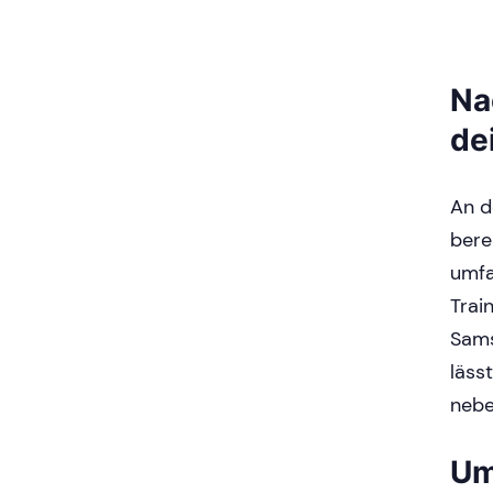
Na
de
An d
bere
umfa
Trai
Sams
läss
nebe
Um