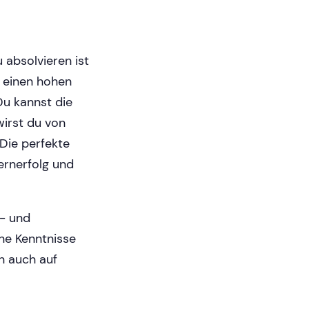
 absolvieren ist
h einen hohen
Du kannst die
wirst du von
 Die perfekte
ernerfolg und
s- und
ine Kenntnisse
en auch auf