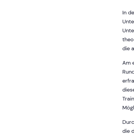
In d
Unte
Unte
theo
die 
Am e
Rund
erfr
dies
Trai
Mögl
Durc
die 