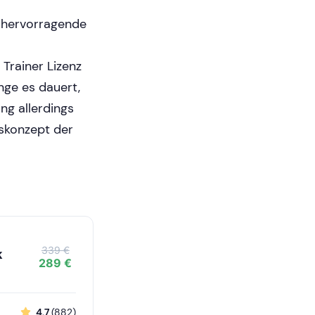
e hervorragende
Trainer Lizenz
ange es dauert,
ng allerdings
skonzept der
339 €
k
289 €
4.7
(882)