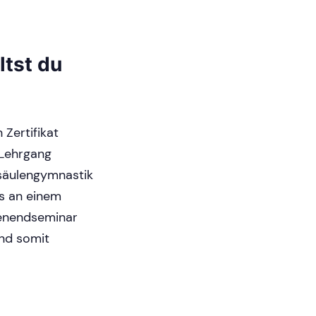
tst du
Zertifikat
 Lehrgang
elsäulengymnastik
ts an einem
henendseminar
und somit