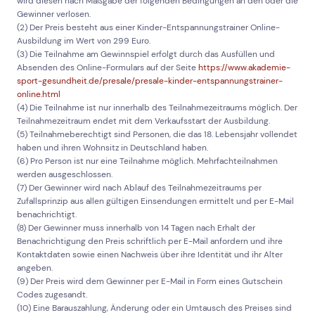
wird diesen nach Maßgabe der folgenden Bedingungen an den oder die
Gewinner verlosen.
(2) Der Preis besteht aus einer Kinder-Entspannungstrainer Online-
Ausbildung im Wert von 299 Euro.
(3) Die Teilnahme am Gewinnspiel erfolgt durch das Ausfüllen und
Absenden des Online-Formulars auf der Seite
https://www.akademie-
sport-gesundheit.de/presale/presale-kinder-entspannungstrainer-
online.html
(4) Die Teilnahme ist nur innerhalb des Teilnahmezeitraums möglich. Der
Teilnahmezeitraum endet mit dem Verkaufsstart der Ausbildung.
(5) Teilnahmeberechtigt sind Personen, die das 18. Lebensjahr vollendet
haben und ihren Wohnsitz in Deutschland haben.
(6) Pro Person ist nur eine Teilnahme möglich. Mehrfachteilnahmen
werden ausgeschlossen.
(7) Der Gewinner wird nach Ablauf des Teilnahmezeitraums per
Zufallsprinzip aus allen gültigen Einsendungen ermittelt und per E-Mail
benachrichtigt.
(8) Der Gewinner muss innerhalb von 14 Tagen nach Erhalt der
Benachrichtigung den Preis schriftlich per E-Mail anfordern und ihre
Kontaktdaten sowie einen Nachweis über ihre Identität und ihr Alter
angeben.
(9) Der Preis wird dem Gewinner per E-Mail in Form eines Gutschein
Codes zugesandt.
(10) Eine Barauszahlung, Änderung oder ein Umtausch des Preises sind