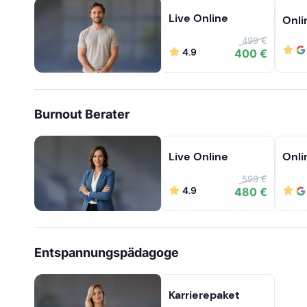
Live Online
Onli
499 €
4.9
400 €
Burnout Berater
Live Online
Onli
599 €
4.9
480 €
Entspannungspädagoge
Karrierepaket