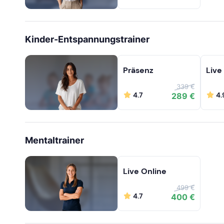
Kinder-Entspannungstrainer
Präsenz
Live
339 €
4.7
4.
289 €
Mentaltrainer
Live Online
499 €
4.7
400 €