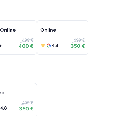
 Online
Online
499 €
499 €
9
4.8
400 €
350 €
ne
499 €
4.8
350 €