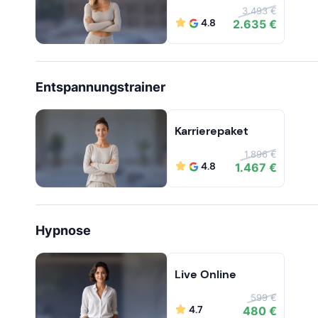
3.493 €
4.8
2.635 €
Entspannungstrainer
Karrierepaket
1.896 €
4.8
1.467 €
Hypnose
Live Online
599 €
4.7
480 €