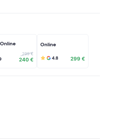
 Online
Online
299 €
4.8
299 €
9
240 €