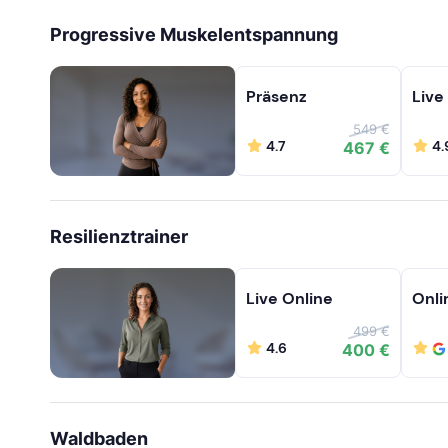
Progressive Muskelentspannung
Präsenz
Live
549 €
4.7
4.
467 €
Resilienztrainer
Live Online
Onli
499 €
4.6
400 €
Waldbaden