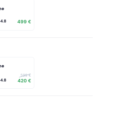
ne
4.8
499 €
ne
599 €
4.8
420 €