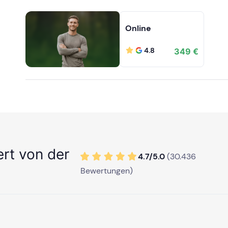
Online
4.8
349 €
ert von der
4.7/
5
.0
(
30.436
Bewertungen)