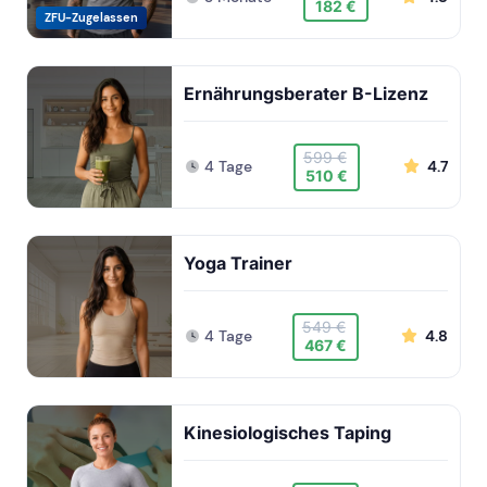
182 €
ZFU-Zugelassen
Ernährungsberater B-Lizenz
599 €
4 Tage
4.7
510 €
Yoga Trainer
549 €
4 Tage
4.8
467 €
Kinesiologisches Taping