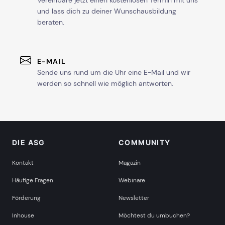
Vereinbare jetzt einen kostenlosen Termin mit uns
und lass dich zu deiner Wunschausbildung
beraten.
E-MAIL
Sende uns rund um die Uhr eine E-Mail und wir
werden so schnell wie möglich antworten.
DIE ASG
COMMUNITY
Kontakt
Magazin
Häufige Fragen
Webinare
Förderung
Newsletter
Inhouse
Möchtest du umbuchen?