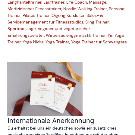
Langhanteltrainer
,
Lauftrainer
,
Life Coach
,
Massage
,
Medizinischer Fitnesstrainer
,
Nordic Walking Trainer
,
Personal
Trainer
,
Pilates Trainer
,
Qigong Kursleiter
,
Sales- &
Servicemanagement für Fitnessstudios
,
Sling Trainer
,
Sportmassage
,
Veganer und vegetarischer
Ernährungsberater
,
Wirbelsäulengymnastik Trainer
,
Yin Yoga
Trainer
,
Yoga Nidra
,
Yoga Trainer
,
Yoga Trainer für Schwangere
Internationale Anerkennung
Du erhältst bei uns ein deutsches sowie ein zusätzliches
englischsprachiges Zertifikat. In Verbindung mit der oben