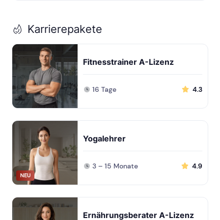
Karrierepakete
Fitnesstrainer A-Lizenz
16 Tage
4.3
Yogalehrer
3 – 15 Monate
4.9
NEU
Ernährungsberater A-Lizenz