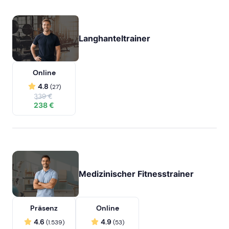
Langhanteltrainer
Online
4.8
(27)
339 €
238 €
Medizinischer Fitnesstrainer
Präsenz
Online
4.6
4.9
(1.539)
(53)