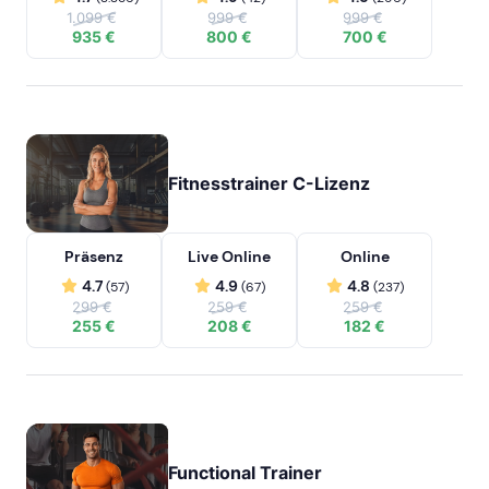
1.099 €
999 €
999 €
935 €
800 €
700 €
Fitnesstrainer C-Lizenz
Präsenz
Live Online
Online
4.7
4.9
4.8
(57)
(67)
(237)
299 €
259 €
259 €
255 €
208 €
182 €
Functional Trainer