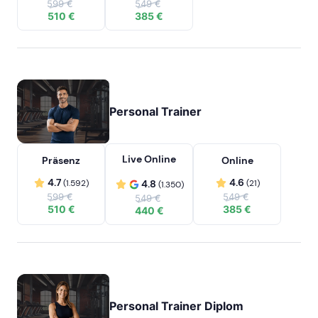
599 €
549 €
510 €
385 €
Personal Trainer
Live Online
Präsenz
Online
4.7
4.6
(1.592)
4.8
(21)
(1.350)
599 €
549 €
549 €
510 €
385 €
440 €
Personal Trainer Diplom