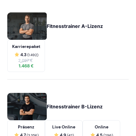
Fitnesstrainer A-Lizenz
Karrierepaket
4.3
(1.492)
2.097 €
1.468 €
Fitnesstrainer B-Lizenz
Präsenz
Live Online
Online
4.7
4.9
4.5
(3.356)
(42)
(296)