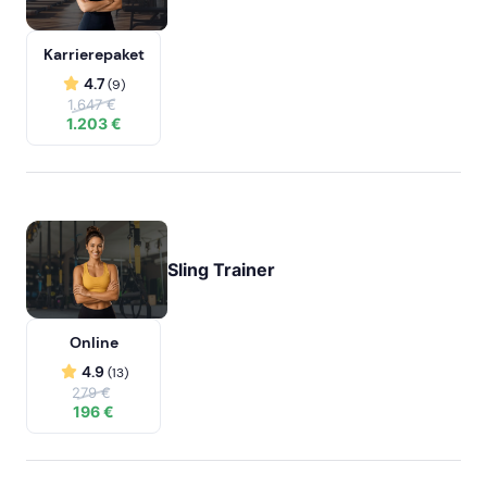
Karrierepaket
4.7
(9)
1.647 €
1.203 €
Sling Trainer
Online
4.9
(13)
279 €
196 €