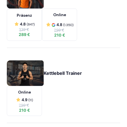
Online
Präsenz
4.8
(847)
4.8
(1.350)
339 €
299 €
289 €
210 €
Kettlebell Trainer
Online
4.9
(11)
299 €
210 €