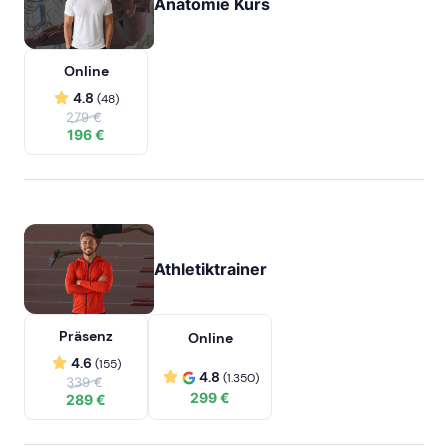
Anatomie Kurs
Online
4.8
(48)
279 €
196 €
Athletiktrainer
Präsenz
Online
4.6
(155)
4.8
(1.350)
339 €
299 €
289 €