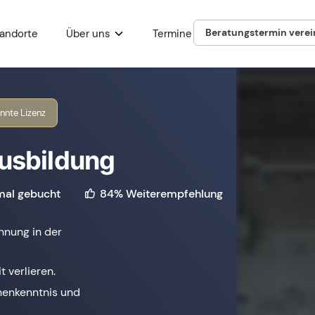
Beratungstermin vere
andorte
Über uns
Termine
nnte Lizenz
Ausbildung
84% Weiterempfehlung
al gebucht
nnung in der
t verlieren.
henkenntnis und