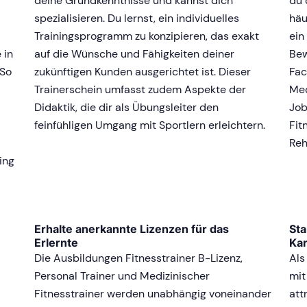
deine Grundkenntnisse und kannst dich
du 
spezialisieren. Du lernst, ein individuelles
häu
Trainingsprogramm zu konzipieren, das exakt
ein
 in
auf die Wünsche und Fähigkeiten deiner
Bew
 So
zukünftigen Kunden ausgerichtet ist. Dieser
Fac
Trainerschein umfasst zudem Aspekte der
Med
Didaktik, die dir als Übungsleiter den
Job
feinfühligen Umgang mit Sportlern erleichtern.
Fit
i
Reh
ing
Erhalte anerkannte Lizenzen für das
Sta
Erlernte
Kar
Die Ausbildungen Fitnesstrainer B-Lizenz,
Als
Personal Trainer und Medizinischer
mit
Fitnesstrainer werden unabhängig voneinander
att