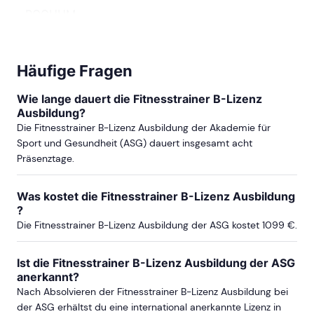
BOCHUM
ab Sa, 16. Januar 2027
Häufige Fragen
Wie lange dauert die Fitnesstrainer B-Lizenz
BONN
Ausbildung?
Die Fitnesstrainer B-Lizenz Ausbildung der Akademie für
Sport und Gesundheit (ASG) dauert insgesamt acht
ab Sa, 3. Juli 2027
Präsenztage.
Was kostet die Fitnesstrainer B-Lizenz Ausbildung
BRAUNSCHWEIG
?
Die Fitnesstrainer B-Lizenz Ausbildung der ASG kostet 1099 €.
ab Sa, 13. Februar 2027
Ist die Fitnesstrainer B-Lizenz Ausbildung der ASG
anerkannt?
ab Sa, 28. August 2027
Nach Absolvieren der Fitnesstrainer B-Lizenz Ausbildung bei
der ASG erhältst du eine international anerkannte Lizenz in