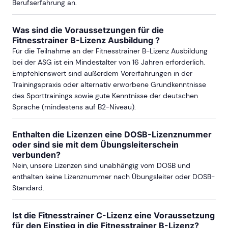
Berufserfahrung an.
ab Sa, 5. September 2026
Was sind die Voraussetzungen für die
Fitnesstrainer B-Lizenz Ausbildung ?
ab Sa, 4. September 2027
Für die Teilnahme an der Fitnesstrainer B-Lizenz Ausbildung
bei der ASG ist ein Mindestalter von 16 Jahren erforderlich.
Empfehlenswert sind außerdem Vorerfahrungen in der
Trainingspraxis oder alternativ erworbene Grundkenntnisse
DRESDEN
des Sporttrainings sowie gute Kenntnisse der deutschen
Sprache (mindestens auf B2-Niveau).
ab Sa, 5. September 2026
Enthalten die Lizenzen eine DOSB-Lizenznummer
oder sind sie mit dem Übungsleiterschein
ab Sa, 22. Mai 2027
verbunden?
Nein, unsere Lizenzen sind unabhängig vom DOSB und
enthalten keine Lizenznummer nach Übungsleiter oder DOSB-
Standard.
DÜSSELDORF
Ist die Fitnesstrainer C-Lizenz eine Voraussetzung
ab Sa, 10. Oktober 2026
für den Einstieg in die Fitnesstrainer B-Lizenz?