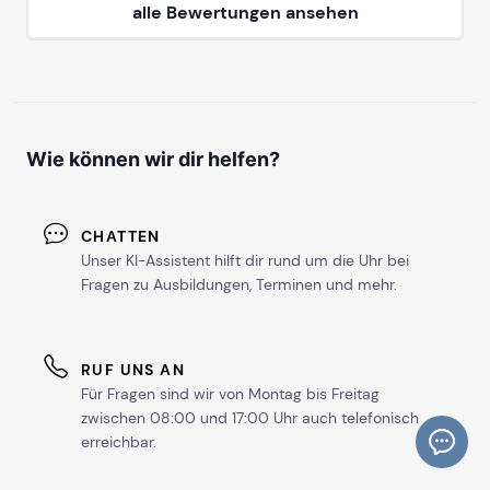
alle Bewertungen ansehen
ab Sa, 5. September 2026
ab Mo, 5. Oktober 2026
Wie können wir dir helfen?
mehr Termine in Hamburg anzeigen
HANNOVER
CHATTEN
Unser KI-Assistent hilft dir rund um die Uhr bei
ab Sa, 7. November 2026
Fragen zu Ausbildungen, Terminen und mehr.
ab Sa, 16. Januar 2027
RUF UNS AN
Für Fragen sind wir von Montag bis Freitag
zwischen 08:00 und 17:00 Uhr auch telefonisch
mehr Termine in Hannover anzeigen
erreichbar.
KARLSRUHE