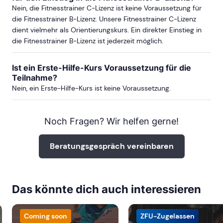
Nein, die Fitnesstrainer C-Lizenz ist keine Voraussetzung für
die Fitnesstrainer B-Lizenz. Unsere Fitnesstrainer C-Lizenz
ab Sa, 13. Februar 2027
dient vielmehr als Orientierungskurs. Ein direkter Einstieg in
die Fitnesstrainer B-Lizenz ist jederzeit möglich.
mehr Termine in Düsseldorf anzeigen
Ist ein Erste-Hilfe-Kurs Voraussetzung für die
Teilnahme?
ERFURT
Nein, ein Erste-Hilfe-Kurs ist keine Voraussetzung.
ab Sa, 4. September 2027
Noch Fragen? Wir helfen gerne!
Beratungsgespräch vereinbaren
ESSEN
ab Sa, 17. April 2027
Das könnte dich auch interessieren
Coming soon
ZFU-Zugelassen
FRANKFURT