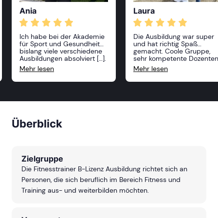
Ania
Laura
Ich habe bei der Akademie
Die Ausbildung war super
für Sport und Gesundheit
und hat richtig Spaß
bislang viele verschiedene
gemacht. Coole Gruppe,
Ausbildungen absolviert […].
sehr kompetente Dozente
Alle Kurse waren sehr
und absolut praxisnah. Ich
Mehr lesen
Mehr lesen
anspruchsvoll und
freue mich schon auf mei
professionell, die Dozenten
nächste Ausbildung bei de
sehr freundlich und vor
ASG!
allem sehr kompetent! Ich
kann die Akademie nur
weiterempfehlen und ich
freue mich, im nächsten
Überblick
Jahr weitere Kurse zu
belegen!
Zielgruppe
Die Fitnesstrainer B-Lizenz Ausbildung richtet sich an
Personen, die sich beruflich im Bereich Fitness und
Training aus- und weiterbilden möchten.