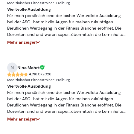
Medizinischer Fitnesstrainer
Freiburg
Wertvolle Ausbildung
Für mich persönlich eine der bisher Wertvollste Ausbildung
bei der ASG...hat mir die Augen für meinen zukünftigen
Beruflichen Werdegang in der Fitness Branche eröffnet. Die
Dozenten sind und waren super...übermitteln die Lerninhalte
sehr Praxisnah und mit hohem Fachwissen...würde und werde
Mehr anzeigen
ich jederzeit Weiterempfehlen. Freue mich auf ein
Wiedersehen bei einer meiner nächsten Ausbildungen bei
der ASG.
N
Nina Mahrt
4.7
16.07.2026
Medizinischer Fitnesstrainer
Freiburg
Wertvolle Ausbildung
Für mich persönlich eine der bisher Wertvollste Ausbildung
bei der ASG...hat mir die Augen für meinen zukünftigen
Beruflichen Werdegang in der Fitness Branche eröffnet. Die
Dozenten sind und waren super...übermitteln die Lerninhalte
sehr Praxisnah und mit hohem Fachwissen...würde und werde
Mehr anzeigen
ich jederzeit Weiterempfehlen. Freue mich auf ein
Wiedersehen bei einer meiner nächsten Ausbildungen bei