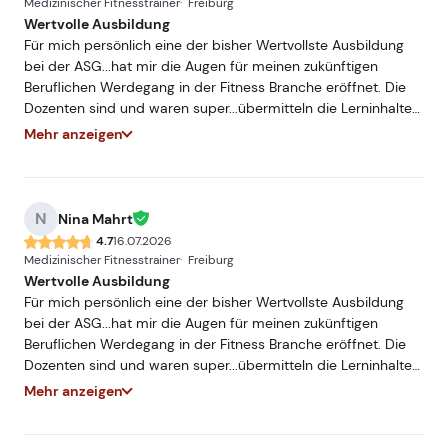
Medizinischer Fitnesstrainer
Freiburg
Wertvolle Ausbildung
Für mich persönlich eine der bisher Wertvollste Ausbildung
bei der ASG...hat mir die Augen für meinen zukünftigen
Beruflichen Werdegang in der Fitness Branche eröffnet. Die
Dozenten sind und waren super...übermitteln die Lerninhalte
sehr Praxisnah und mit hohem Fachwissen...würde und werde
Mehr anzeigen
ich jederzeit Weiterempfehlen. Freue mich auf ein
Wiedersehen bei einer meiner nächsten Ausbildungen bei
der ASG.
N
Nina Mahrt
4.7
16.07.2026
Medizinischer Fitnesstrainer
Freiburg
Wertvolle Ausbildung
Für mich persönlich eine der bisher Wertvollste Ausbildung
bei der ASG...hat mir die Augen für meinen zukünftigen
Beruflichen Werdegang in der Fitness Branche eröffnet. Die
Dozenten sind und waren super...übermitteln die Lerninhalte
sehr Praxisnah und mit hohem Fachwissen...würde und werde
Mehr anzeigen
ich jederzeit Weiterempfehlen. Freue mich auf ein
Wiedersehen bei einer meiner nächsten Ausbildungen bei