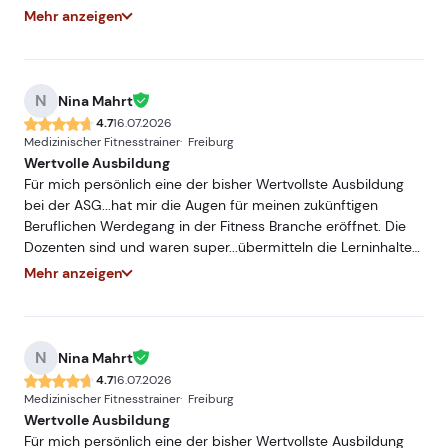
sehr Praxisnah und mit hohem Fachwissen...würde und werde
Mehr anzeigen
ich jederzeit Weiterempfehlen. Freue mich auf ein
Wiedersehen bei einer meiner nächsten Ausbildungen bei
der ASG.
N
Nina Mahrt
4.7
16.07.2026
Medizinischer Fitnesstrainer
Freiburg
Wertvolle Ausbildung
Für mich persönlich eine der bisher Wertvollste Ausbildung
bei der ASG...hat mir die Augen für meinen zukünftigen
Beruflichen Werdegang in der Fitness Branche eröffnet. Die
Dozenten sind und waren super...übermitteln die Lerninhalte
sehr Praxisnah und mit hohem Fachwissen...würde und werde
Mehr anzeigen
ich jederzeit Weiterempfehlen. Freue mich auf ein
Wiedersehen bei einer meiner nächsten Ausbildungen bei
der ASG.
N
Nina Mahrt
4.7
16.07.2026
Medizinischer Fitnesstrainer
Freiburg
Wertvolle Ausbildung
Für mich persönlich eine der bisher Wertvollste Ausbildung