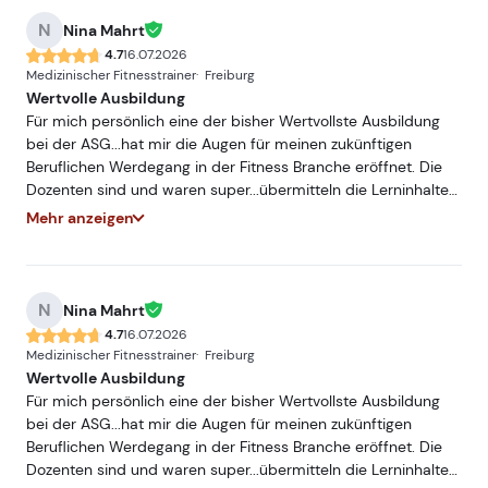
der ASG.
N
Nina Mahrt
4.7
16.07.2026
Medizinischer Fitnesstrainer
Freiburg
Wertvolle Ausbildung
Für mich persönlich eine der bisher Wertvollste Ausbildung
bei der ASG...hat mir die Augen für meinen zukünftigen
Beruflichen Werdegang in der Fitness Branche eröffnet. Die
Dozenten sind und waren super...übermitteln die Lerninhalte
sehr Praxisnah und mit hohem Fachwissen...würde und werde
Mehr anzeigen
ich jederzeit Weiterempfehlen. Freue mich auf ein
Wiedersehen bei einer meiner nächsten Ausbildungen bei
der ASG.
N
Nina Mahrt
4.7
16.07.2026
Medizinischer Fitnesstrainer
Freiburg
Wertvolle Ausbildung
Für mich persönlich eine der bisher Wertvollste Ausbildung
bei der ASG...hat mir die Augen für meinen zukünftigen
Beruflichen Werdegang in der Fitness Branche eröffnet. Die
Dozenten sind und waren super...übermitteln die Lerninhalte