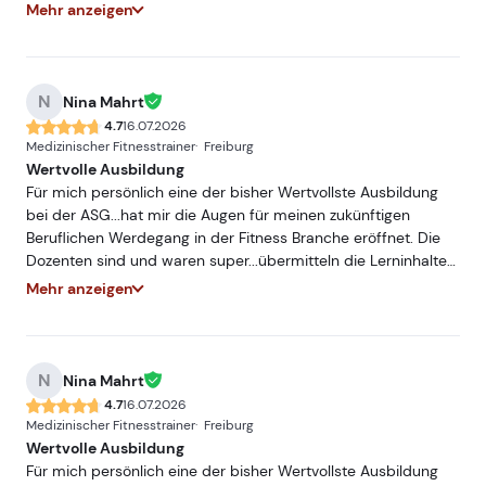
sehr Praxisnah und mit hohem Fachwissen...würde und werde
Mehr anzeigen
ich jederzeit Weiterempfehlen. Freue mich auf ein
Wiedersehen bei einer meiner nächsten Ausbildungen bei
der ASG.
N
Nina Mahrt
4.7
16.07.2026
Medizinischer Fitnesstrainer
Freiburg
Wertvolle Ausbildung
Für mich persönlich eine der bisher Wertvollste Ausbildung
bei der ASG...hat mir die Augen für meinen zukünftigen
Beruflichen Werdegang in der Fitness Branche eröffnet. Die
Dozenten sind und waren super...übermitteln die Lerninhalte
sehr Praxisnah und mit hohem Fachwissen...würde und werde
Mehr anzeigen
ich jederzeit Weiterempfehlen. Freue mich auf ein
Wiedersehen bei einer meiner nächsten Ausbildungen bei
der ASG.
N
Nina Mahrt
4.7
16.07.2026
Medizinischer Fitnesstrainer
Freiburg
Wertvolle Ausbildung
Für mich persönlich eine der bisher Wertvollste Ausbildung