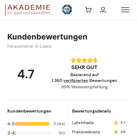
Fitnesstrain
Kundenbewertungen
Fitnesstrainer A-Lizenz
SEHR GUT
4.7
Basierend auf
1.360
verifizierten
Bewertungen
99% Weiterempfehlung
Kundenbewertungen
Bewertungsdetails
Lehrinhalte
4.7
4-5
(1.294)
Praxisrelevanz
4.8
3-4
(61)