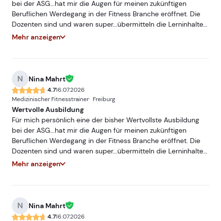
bei der ASG...hat mir die Augen für meinen zukünftigen
Beruflichen Werdegang in der Fitness Branche eröffnet. Die
Dozenten sind und waren super...übermitteln die Lerninhalte
sehr Praxisnah und mit hohem Fachwissen...würde und werde
Mehr anzeigen
ich jederzeit Weiterempfehlen. Freue mich auf ein
Wiedersehen bei einer meiner nächsten Ausbildungen bei
der ASG.
N
Nina Mahrt
4.7
16.07.2026
Medizinischer Fitnesstrainer
Freiburg
Wertvolle Ausbildung
Für mich persönlich eine der bisher Wertvollste Ausbildung
bei der ASG...hat mir die Augen für meinen zukünftigen
Beruflichen Werdegang in der Fitness Branche eröffnet. Die
Dozenten sind und waren super...übermitteln die Lerninhalte
sehr Praxisnah und mit hohem Fachwissen...würde und werde
Mehr anzeigen
ich jederzeit Weiterempfehlen. Freue mich auf ein
Wiedersehen bei einer meiner nächsten Ausbildungen bei
der ASG.
N
Nina Mahrt
4.7
16.07.2026