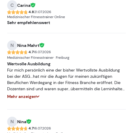
C
Carina
4.8
21.07.2026
Medizinischer Fitnesstrainer Online
Sehr empfehlenswert
N
Nina Mahrt
4.7
16.07.2026
Medizinischer Fitnesstrainer
Freiburg
Wertvolle Ausbildung
Für mich persönlich eine der bisher Wertvollste Ausbildung
bei der ASG...hat mir die Augen für meinen zukünftigen
Beruflichen Werdegang in der Fitness Branche eröffnet. Die
Dozenten sind und waren super...übermitteln die Lerninhalte
sehr Praxisnah und mit hohem Fachwissen...würde und werde
Mehr anzeigen
ich jederzeit Weiterempfehlen. Freue mich auf ein
Wiedersehen bei einer meiner nächsten Ausbildungen bei
der ASG.
N
Nina
4.7
16.07.2026