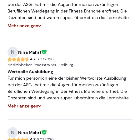
bei der ASG...hat mir die Augen für meinen zukünftigen
Beruflichen Werdegang in der Fitness Branche eröffnet. Die
Dozenten sind und waren super...übermitteln die Lerninhalte
sehr Praxisnah und mit hohem Fachwissen...würde und werde
Mehr anzeigen
ich jederzeit Weiterempfehlen. Freue mich auf ein
Wiedersehen bei einer meiner nächsten Ausbildungen bei
der ASG.
N
Nina Mahrt
4.7
16.07.2026
Medizinischer Fitnesstrainer
Freiburg
Wertvolle Ausbildung
Für mich persönlich eine der bisher Wertvollste Ausbildung
bei der ASG...hat mir die Augen für meinen zukünftigen
Beruflichen Werdegang in der Fitness Branche eröffnet. Die
Dozenten sind und waren super...übermitteln die Lerninhalte
sehr Praxisnah und mit hohem Fachwissen...würde und werde
Mehr anzeigen
ich jederzeit Weiterempfehlen. Freue mich auf ein
Wiedersehen bei einer meiner nächsten Ausbildungen bei
der ASG.
N
Nina Mahrt
4.7
16.07.2026