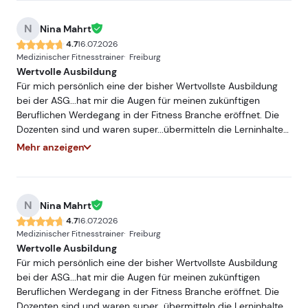
der ASG.
N
Nina Mahrt
4.7
16.07.2026
Medizinischer Fitnesstrainer
Freiburg
Wertvolle Ausbildung
Für mich persönlich eine der bisher Wertvollste Ausbildung
bei der ASG...hat mir die Augen für meinen zukünftigen
Beruflichen Werdegang in der Fitness Branche eröffnet. Die
Dozenten sind und waren super...übermitteln die Lerninhalte
sehr Praxisnah und mit hohem Fachwissen...würde und werde
Mehr anzeigen
ich jederzeit Weiterempfehlen. Freue mich auf ein
Wiedersehen bei einer meiner nächsten Ausbildungen bei
der ASG.
N
Nina Mahrt
4.7
16.07.2026
Medizinischer Fitnesstrainer
Freiburg
Wertvolle Ausbildung
Für mich persönlich eine der bisher Wertvollste Ausbildung
bei der ASG...hat mir die Augen für meinen zukünftigen
Beruflichen Werdegang in der Fitness Branche eröffnet. Die
Dozenten sind und waren super...übermitteln die Lerninhalte