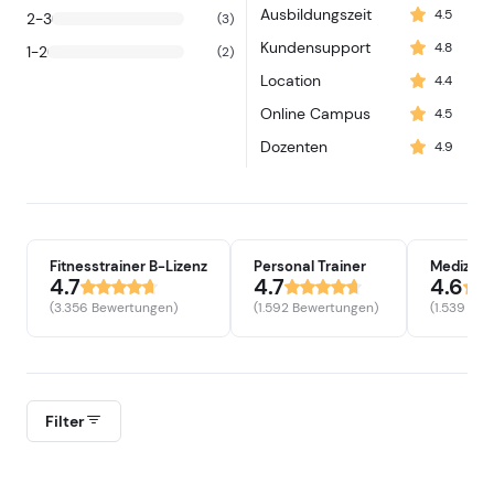
Ausbildungszeit
4.5
2-3
(3)
Kundensupport
4.8
1-2
(2)
Location
4.4
Online Campus
4.5
Dozenten
4.9
Fitnesstrainer B-Lizenz
Personal Trainer
4.7
4.7
4.6
(3.356 Bewertungen)
(1.592 Bewertungen)
(1.539 Be
Filter