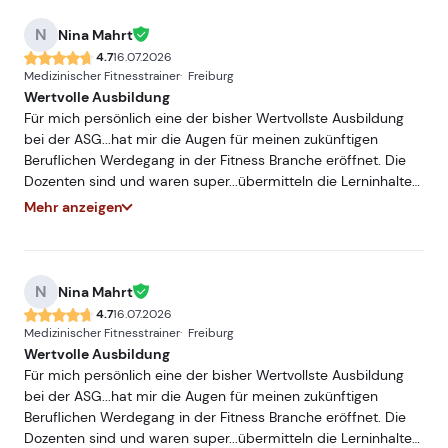
der ASG.
N
Nina Mahrt
4.7
16.07.2026
Medizinischer Fitnesstrainer
Freiburg
Wertvolle Ausbildung
Für mich persönlich eine der bisher Wertvollste Ausbildung
bei der ASG...hat mir die Augen für meinen zukünftigen
Beruflichen Werdegang in der Fitness Branche eröffnet. Die
Dozenten sind und waren super...übermitteln die Lerninhalte
sehr Praxisnah und mit hohem Fachwissen...würde und werde
Mehr anzeigen
ich jederzeit Weiterempfehlen. Freue mich auf ein
Wiedersehen bei einer meiner nächsten Ausbildungen bei
der ASG.
N
Nina Mahrt
4.7
16.07.2026
Medizinischer Fitnesstrainer
Freiburg
Wertvolle Ausbildung
Für mich persönlich eine der bisher Wertvollste Ausbildung
bei der ASG...hat mir die Augen für meinen zukünftigen
Beruflichen Werdegang in der Fitness Branche eröffnet. Die
Dozenten sind und waren super...übermitteln die Lerninhalte