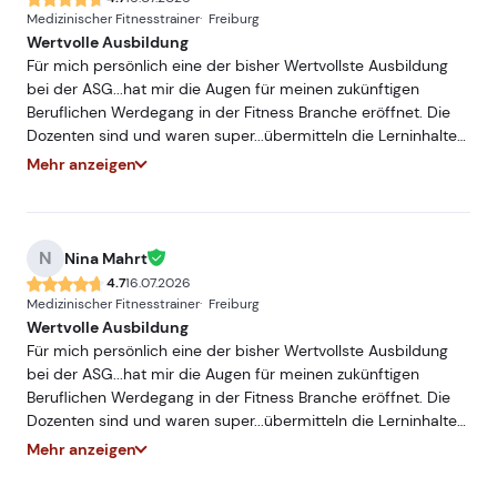
Medizinischer Fitnesstrainer
Freiburg
Wertvolle Ausbildung
Für mich persönlich eine der bisher Wertvollste Ausbildung
bei der ASG...hat mir die Augen für meinen zukünftigen
Beruflichen Werdegang in der Fitness Branche eröffnet. Die
Dozenten sind und waren super...übermitteln die Lerninhalte
sehr Praxisnah und mit hohem Fachwissen...würde und werde
Mehr anzeigen
ich jederzeit Weiterempfehlen. Freue mich auf ein
Wiedersehen bei einer meiner nächsten Ausbildungen bei
der ASG.
N
Nina Mahrt
4.7
16.07.2026
Medizinischer Fitnesstrainer
Freiburg
Wertvolle Ausbildung
Für mich persönlich eine der bisher Wertvollste Ausbildung
bei der ASG...hat mir die Augen für meinen zukünftigen
Beruflichen Werdegang in der Fitness Branche eröffnet. Die
Dozenten sind und waren super...übermitteln die Lerninhalte
sehr Praxisnah und mit hohem Fachwissen...würde und werde
Mehr anzeigen
ich jederzeit Weiterempfehlen. Freue mich auf ein
Wiedersehen bei einer meiner nächsten Ausbildungen bei