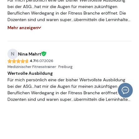
Für mich persönlich eine der bisher Wertvollste Ausbildung
bei der ASG...hat mir die Augen für meinen zukünftigen
Beruflichen Werdegang in der Fitness Branche eröffnet. Die
Dozenten sind und waren super...übermitteln die Lerninhalte
sehr Praxisnah und mit hohem Fachwissen...würde und werde
Mehr anzeigen
ich jederzeit Weiterempfehlen. Freue mich auf ein
Wiedersehen bei einer meiner nächsten Ausbildungen bei
der ASG.
N
Nina Mahrt
4.7
16.07.2026
Medizinischer Fitnesstrainer
Freiburg
Wertvolle Ausbildung
Für mich persönlich eine der bisher Wertvollste Ausbildung
bei der ASG...hat mir die Augen für meinen zukünftigen
Beruflichen Werdegang in der Fitness Branche eröffnet. Die
Dozenten sind und waren super...übermitteln die Lerninhalte
sehr Praxisnah und mit hohem Fachwissen...würde und werde
Mehr anzeigen
ich jederzeit Weiterempfehlen. Freue mich auf ein
Wiedersehen bei einer meiner nächsten Ausbildungen bei
der ASG.
N
Nina Mahrt