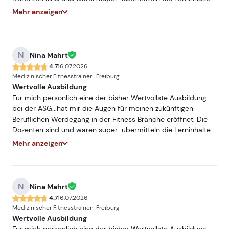
sehr Praxisnah und mit hohem Fachwissen...würde und werde
Mehr anzeigen
ich jederzeit Weiterempfehlen. Freue mich auf ein
Wiedersehen bei einer meiner nächsten Ausbildungen bei
der ASG.
N
Nina Mahrt
4.7
16.07.2026
Medizinischer Fitnesstrainer
Freiburg
Wertvolle Ausbildung
Für mich persönlich eine der bisher Wertvollste Ausbildung
bei der ASG...hat mir die Augen für meinen zukünftigen
Beruflichen Werdegang in der Fitness Branche eröffnet. Die
Dozenten sind und waren super...übermitteln die Lerninhalte
sehr Praxisnah und mit hohem Fachwissen...würde und werde
Mehr anzeigen
ich jederzeit Weiterempfehlen. Freue mich auf ein
Wiedersehen bei einer meiner nächsten Ausbildungen bei
der ASG.
N
Nina Mahrt
4.7
16.07.2026
Medizinischer Fitnesstrainer
Freiburg
Wertvolle Ausbildung