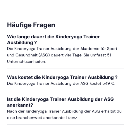
HAMBURG
Häufige Fragen
ab Sa, 17. Oktober 2026
Wie lange dauert die Kinderyoga Trainer
Ausbildung ?
ab Sa, 03. April 2027
Die Kinderyoga Trainer Ausbildung der Akademie für Sport
und Gesundheit (ASG) dauert vier Tage. Sie umfasst 51
Unterrichtseinheiten.
mehr Termine in Hamburg anzeigen
Was kostet die Kinderyoga Trainer Ausbildung ?
KOBLENZ
Die Kinderyoga Trainer Ausbildung der ASG kostet 549 €.
ab Sa, 29. Mai 2027
Ist die Kinderyoga Trainer Ausbildung der ASG
anerkannt?
Nach der Kinderyoga Trainer Ausbildung der ASG erhältst du
eine branchenweit anerkannte Lizenz.
KÖLN