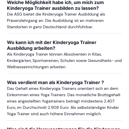
Welche Möglichkeit habe ich, um mich zum
ab Sa, 24. Oktober 2026
Kinderyoga Trainer ausbilden zu lassen?
Die ASG bietet die Kinderyoga Trainer Ausbildung als
Präsenzlehrgang an. Die Ausbildung ist an mehreren
ab Sa, 13. März 2027
Standorten in ganz Deutschland durchführbar.
Wo kann ich mit der Kinderyoga Trainer
mehr Termine in Köln anzeigen
Ausbildung arbeiten?
Als Kinderyoga Trainer können Absolventen in Kitas,
MÜNCHEN
Kindergärten, Sportvereinen, Schulen sowie Gesundheits- und
Wellnesseinrichtungen arbeiten.
ab Sa, 29. August 2026
Was verdient man als Kinderyoga Trainer ?
Das Gehalt eines Kinderyoga Trainers orientiert sich an dem
ab Sa, 16. Oktober 2027
Einkommen eines Yoga Trainers. Das monatliche Bruttogehalt
eines angestellten Yogatrainers beträgt mindestens 2.407
Euro, im Durchschnitt 2.908 Euro. Als selbstständiger Kinder
Yoga Trainer sind auch höhere Einnahmen möglich.
NÜRNBERG