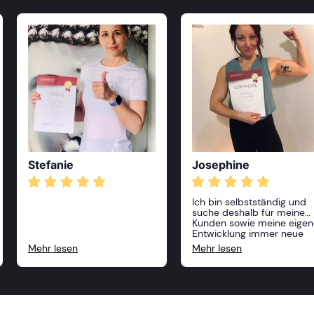
Stefanie
Josephine
Ich bin selbstständig und
suche deshalb für meine
Kunden sowie meine eigen
Entwicklung immer neue
Anreize und Möglichkeiten,
Mehr lesen
Mehr lesen
zu wachsen. Die Akademie
für Sport und Gesundheit
bietet für mich hierzu die
beste Plattform. Mit einem
riesigen Angebot an
Ausbildungen sowie einem