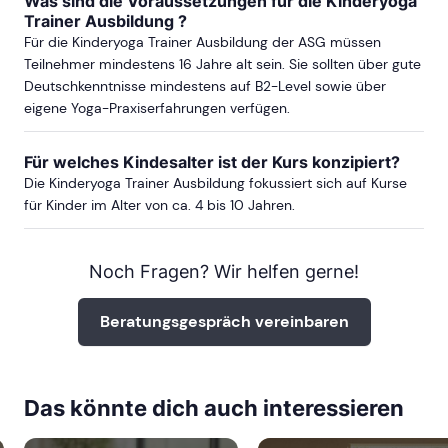
Was sind die Voraussetzungen für die Kinderyoga
ab Sa, 12. Juni 2027
Trainer Ausbildung ?
Für die Kinderyoga Trainer Ausbildung der ASG müssen
Teilnehmer mindestens 16 Jahre alt sein. Sie sollten über gute
Deutschkenntnisse mindestens auf B2-Level sowie über
STUTTGART
eigene Yoga-Praxiserfahrungen verfügen.
ab Sa, 14. November 2026
Für welches Kindesalter ist der Kurs konzipiert?
Die Kinderyoga Trainer Ausbildung fokussiert sich auf Kurse
für Kinder im Alter von ca. 4 bis 10 Jahren.
ab Sa, 03. April 2027
Noch Fragen? Wir helfen gerne!
mehr Termine in Stuttgart anzeigen
Beratungsgespräch vereinbaren
Das könnte dich auch interessieren