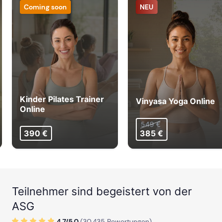
Coming soon
NEU
Kinder Pilates Trainer
Vinyasa Yoga Online
Online
549 €
390 €
385 €
Teilnehmer sind begeistert von der
ASG
4.7/
5
.0
(
30.435
Bewertungen)