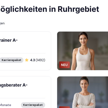
glichkeiten in Ruhrgebiet
gen
rainer A-
4.3
(1492)
Karrierepaket
NEU
ngsberater A-
 Monate
Karrierepaket