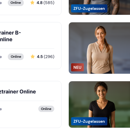
e
4.8
(585)
Online
ZFU-Zugelassen
rainer B-
nline
e
4.5
(296)
Online
NEU
ztrainer Online
e
Online
ZFU-Zugelassen