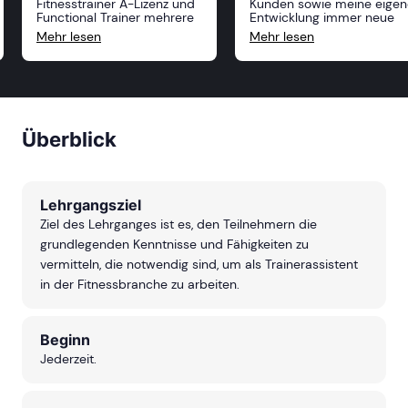
Fitnesstrainer A-Lizenz und
Kunden sowie meine eigen
Functional Trainer mehrere
Entwicklung immer neue
Dozenten und alle haben
Anreize und Möglichkeiten,
Mehr lesen
Mehr lesen
mit ihrem praxisnahen
zu wachsen. Die Akademie
Wissen nicht nur die
für Sport und Gesundheit
geforderten, sondern weit
bietet für mich hierzu die
darüberhinausgehende
beste Plattform. Mit einem
Ausbildungsinhalte auf sehr
riesigen Angebot an
interessante Weise
Ausbildungen sowie einem
vermitteln können. Zudem
unkomplizierten Aufbau de
Überblick
hat sich in meinen 4
Ausbildungen, die super
Ausbildungen immer ein
vermittelt werden, fühle ic
echter Teamspirit zwischen
mich hier an der richtigen
den Teilnehmern entwickelt,
Stelle.
was zwischenmenschlich
Lehrgangsziel
besonders angenehm war
und hervorzuheben ist. Die
Ziel des Lehrganges ist es, den Teilnehmern die
Ausbildung bei der ASG
grundlegenden Kenntnisse und Fähigkeiten zu
würde ich jedem, der sich
im Fitnessbereich Wissen
vermitteln, die notwendig sind, um als Trainerassistent
aneignen will,
in der Fitnessbranche zu arbeiten.
uneingeschränkt
weiterempfehlen.
Beginn
Jederzeit.