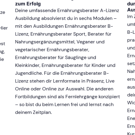
zum Erfolg
du
Au
Deine umfassende Ernährungsberater A-Lizenz
tze
Im 
Ausbildung absolvierst du in sechs Modulen –
umf
mit den Ausbildungen Ernährungsberater B-
Hier
B-L
Lizenz, Ernährungsberater Sport, Berater für
pra
Nahrungsergänzungsmittel, Veganer und
est
und
vegetarischer Ernährungsberater,
ng,
Ern
Ernährungsberater für Säuglinge und
ie
set
Kleinkinder, Ernährungsberater für Kinder und
Nah
Jugendliche. Für die Ernährungsberater B-
ern
Lizenz stehen dir Lernformate in Präsenz, Live
aus
Online oder Online zur Auswahl. Die anderen
dei
Fortbildungen sind als Fernlehrgänge konzipiert
Wic
– so bist du beim Lernen frei und lernst nach
Ern
deinem Zeitplan.
Ene
Ern
Kur