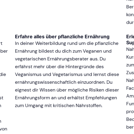
Ber
kon
dur
Erfahre alles über pflanzliche Ernährung
Erl
Su
rt
In deiner Weiterbildung rund um die pflanzliche
Nah
über
Ernährung bildest du dich zum Veganen und
Kur
vegetarischen Ernährungsberater aus. Du
zum
erfährst mehr über die Hintergründe des
Zus
die
Veganismus und Vegetarismus und lernst diese
Nah
ernährungswissenschaftlich einzuordnen. Du
Fac
eignest dir Wissen über mögliche Risiken dieser
Ami
st
Ernährungsform an und erhältst Empfehlungen
Fun
n
zum Umgang mit kritischen Nährstoffen.
pro
Bed
h
ber
 von