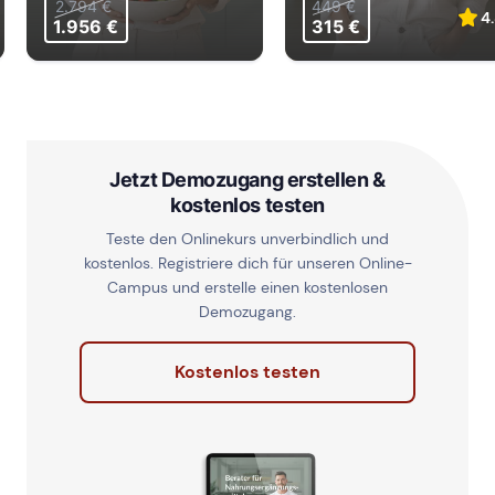
2.794 €
449 €
4.
1.956 €
315 €
Jetzt Demozugang erstellen &
kostenlos testen
Teste den Onlinekurs unverbindlich und
kostenlos. Registriere dich für unseren Online-
Campus und erstelle einen kostenlosen
Demozugang.
Kostenlos testen