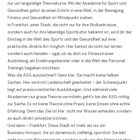
nur um langweilige Theoriekurse. Mit der Akademie für Sport und
Gesundheit gehst du einen Schritt in eine Welt, in der Bewegung,
Fitness und Gesundheit im Mittelpunkt stehen.
In Frankfurt, einer Stadt, die nicht nur für ihre Wolkenkratzer,
sondern auch für ihre lebendige Sportkultur bekannt ist, wird dir der
Einstieg in die Welt des Sports und der Gesundheit auf eine
praktische, direkte Art möglich. Hier kannst du nicht nur lernen,
sondern auch handeln – egal, ob du dich zur Fitnesstrainer
Ausbildung, als Ernährungsberater oder in die Welt des Personal
Trainings begeben möchtest.
Was die ASG auszeichnet? Ganz klar: Sie macht keine halben
Sachen. Hier wird mit Leidenschaft gearbeitet – der Schwerpunkt
liegt auf praxisorientierten Ausbildungen. Und während viele
Akademien nur graue Theorie vermitteln, geht’s bei der ASG richtig
zur Sache. Es ist keine Theorie ohne Praxis, keine Einsen ohne echte
Erfahrung. Denn das Ziel ist klar: nicht nur Wissen anhäufen, sondern
es auch direkt umsetzen können.
Und dann – Frankfurt. Diese Stadt ist mehr als nur ein
Business‑Hotspot. Sie ist dynamisch, vielfältig, sportlich. Sie lebt
nicht nur vom Börsenparkett, sondern auch von den Fitnessstudios,