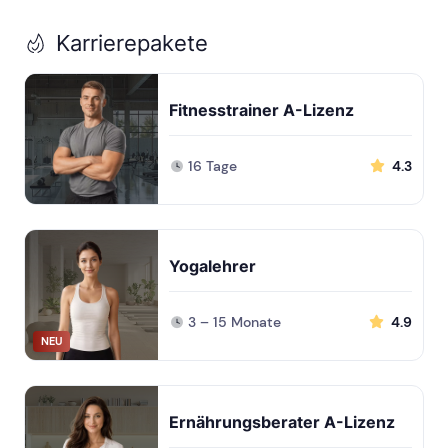
Karrierepakete
Fitnesstrainer A-Lizenz
16 Tage
4.3
Yogalehrer
3 – 15 Monate
4.9
NEU
Ernährungsberater A-Lizenz