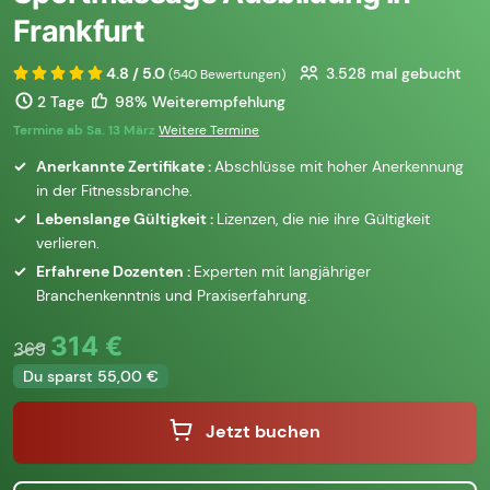
Frankfurt
4.8 / 5.0
3.528
mal gebucht
(540 Bewertungen)
2 Tage
98% Weiterempfehlung
Termine ab Sa. 13 März
Weitere Termine
Anerkannte Zertifikate :
Abschlüsse mit hoher Anerkennung
in der Fitnessbranche.
Lebenslange Gültigkeit :
Lizenzen, die nie ihre Gültigkeit
verlieren.
Erfahrene Dozenten :
Experten mit langjähriger
Branchenkenntnis und Praxiserfahrung.
314 €
369
Du sparst 55,00 €
Jetzt buchen