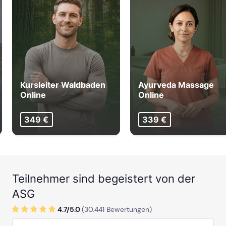
Kursleiter Waldbaden
Ayurveda Massage
Online
Online
349 €
339 €
Teilnehmer sind begeistert von der
ASG
4.7/
5
.0
(
30.441
Bewertungen)