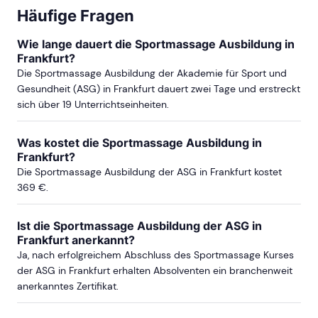
Häufige Fragen
ab Sa, 12. September 2026
Wie lange dauert die Sportmassage Ausbildung in
Frankfurt?
ab Sa, 21. November 2026
Die Sportmassage Ausbildung der Akademie für Sport und
Gesundheit (ASG) in Frankfurt dauert zwei Tage und erstreckt
sich über 19 Unterrichtseinheiten.
ab Sa, 27. Februar 2027
Was kostet die Sportmassage Ausbildung in
Frankfurt?
ab Sa, 19. Juni 2027
Die Sportmassage Ausbildung der ASG in Frankfurt kostet
369 €.
ab Sa, 18. September 2027
Ist die Sportmassage Ausbildung der ASG in
Frankfurt anerkannt?
mehr Termine in Stuttgart anzeigen
Ja, nach erfolgreichem Abschluss des Sportmassage Kurses
der ASG in Frankfurt erhalten Absolventen ein branchenweit
KÖLN
anerkanntes Zertifikat.