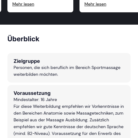
Male über das breite
hat man viele Möglichkeite
Mehr lesen
Mehr lesen
Wissen der Dozenten
seine Kenntnisse zu
begeistert und auch die
vertiefen oder etwas Neue
tolle Atmosphäre im
dazuzulernen. Die Inhalte
„Klassenraum&#34; hat
sind toll aufgebaut und se
jede Fortbildung zu einem
unkompliziert erklärt. Ich
individuellen Erlebnis
werde mich definitiv für
gemacht. So schnell wird
noch mehr Ausbildungen
Überblick
mich die ASG nicht mehr
anmelden.
los!
Zielgruppe
Personen, die sich beruflich im Bereich Sportmassage
weiterbilden möchten.
Voraussetzung
Mindestalter: 16 Jahre
Für diese Weiterbildung empfehlen wir Vorkenntnisse in
den Bereichen Anatomie sowie Massagetechniken, zum
Beispiel aus der Massage Ausbildung. Zusätzlich
empfehlen wir gute Kenntnisse der deutschen Sprache
(mind. B2-Niveau). V
oraussetzung für den Erwerb des