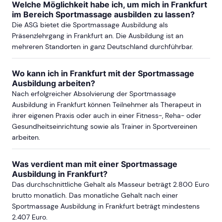
ab Sa, 31. Oktober 2026
Welche Möglichkeit habe ich, um mich in Frankfurt
im Bereich Sportmassage ausbilden zu lassen?
Die ASG bietet die Sportmassage Ausbildung als
ab Sa, 27. Februar 2027
Präsenzlehrgang in Frankfurt an. Die Ausbildung ist an
mehreren Standorten in ganz Deutschland durchführbar.
ab Sa, 9. Oktober 2027
Wo kann ich in Frankfurt mit der Sportmassage
Ausbildung arbeiten?
Nach erfolgreicher Absolvierung der Sportmassage
Ausbildung in Frankfurt können Teilnehmer als Therapeut in
ihrer eigenen Praxis oder auch in einer Fitness-, Reha- oder
Gesundheitseinrichtung sowie als Trainer in Sportvereinen
arbeiten.
Was verdient man mit einer Sportmassage
Ausbildung in Frankfurt?
Das durchschnittliche Gehalt als Masseur beträgt 2.800 Euro
brutto monatlich. Das monatliche Gehalt nach einer
Sportmassage Ausbildung in Frankfurt beträgt mindestens
2.407 Euro.