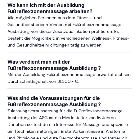
Wo kann ich mit der Ausbildung
Fußreflexzonenmassage arbeiten?
Alle möglichen Personen aus dem Fitness- und
ab Sa, 23. Januar 2027
Gesundheitsbereich können mit Fußreflexzonenmassage
Ausbildung von dieser Zusatzqualifikation profitieren. Es
besteht die Möglichkeit, in verschiedenen Wellness-, Fitness-
mehr Termine in Köln anzeigen
und Gesundheitseinrichtungen tätig zu werden.
LEIPZIG
Was verdient man mit der
Fußreflexzonenmassage Ausbildung ?
ab Sa, 29. August 2026
Mit der Ausbildung Fußreflexzonenmassage erwartet dich ein
Durchschnittsgehalt von 31.300,- €.
ab Sa, 30. Januar 2027
Was sind die Voraussetzungen für die
Fußreflexzonenmassage Ausbildung ?
Zulassungsvoraussetzung für die Fußreflexzonenmassage
Ausbildung der ASG ist ein Mindestalter von 16 Jahren.
MÜNCHEN
Daneben solltest du ein Interesse für Massage und spezielle
Grifftechniken mitbringen. Erste Vorkenntnisse in Anatomie
ab Sa, 25. September 2027
und Physiologie und gute Deutschkenntnisse sind förderlich.