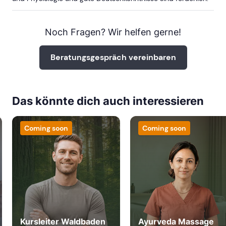
Noch Fragen? Wir helfen gerne!
NÜRNBERG
Beratungsgespräch vereinbaren
ab Sa, 17. Oktober 2026
Das könnte dich auch interessieren
STUTTGART
Coming soon
Coming soon
ab Sa, 20. März 2027
Kursleiter Waldbaden
Ayurveda Massage