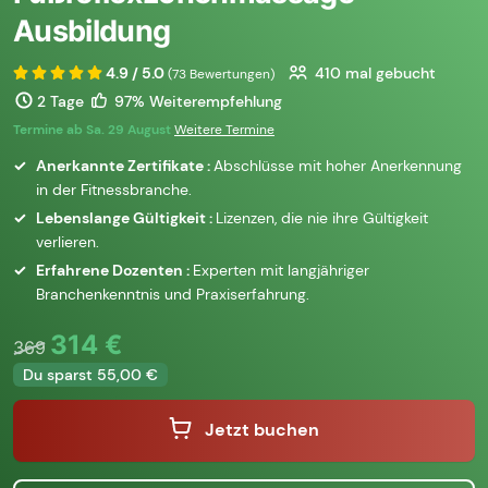
Ausbildung
4.9 / 5.0
410
mal gebucht
(73 Bewertungen)
2 Tage
97% Weiterempfehlung
Termine ab Sa. 29 August
Weitere Termine
Anerkannte Zertifikate :
Abschlüsse mit hoher Anerkennung
in der Fitnessbranche.
Lebenslange Gültigkeit :
Lizenzen, die nie ihre Gültigkeit
verlieren.
Erfahrene Dozenten :
Experten mit langjähriger
Branchenkenntnis und Praxiserfahrung.
314 €
369
Du sparst 55,00 €
Jetzt buchen