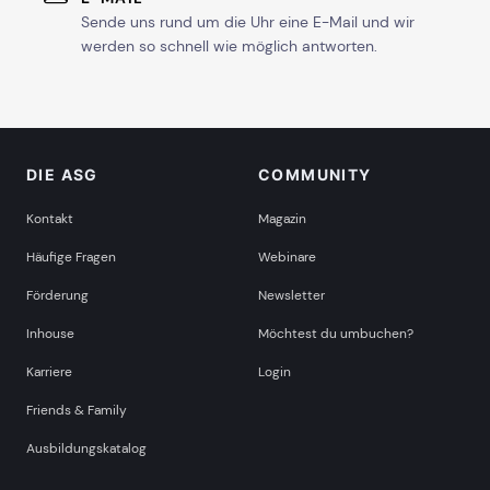
Sende uns rund um die Uhr eine E-Mail und wir
werden so schnell wie möglich antworten.
DIE ASG
COMMUNITY
Kontakt
Magazin
Häufige Fragen
Webinare
Förderung
Newsletter
Inhouse
Möchtest du umbuchen?
Karriere
Login
Friends & Family
Ausbildungskatalog