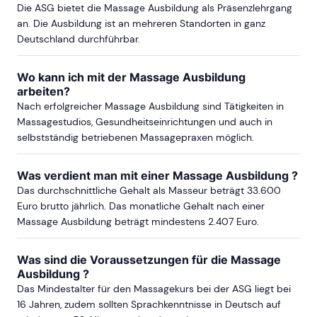
Die ASG bietet die Massage Ausbildung als Präsenzlehrgang
ab Sa, 20. März 2027
an. Die Ausbildung ist an mehreren Standorten in ganz
Deutschland durchführbar.
mehr Termine in Braunschweig anzeigen
Wo kann ich mit der Massage Ausbildung
arbeiten?
BREMEN
Nach erfolgreicher Massage Ausbildung sind Tätigkeiten in
Massagestudios, Gesundheitseinrichtungen und auch in
ab Sa, 15. August 2026
selbstständig betriebenen Massagepraxen möglich.
Was verdient man mit einer Massage Ausbildung ?
ab Sa, 7. November 2026
Das durchschnittliche Gehalt als Masseur beträgt 33.600
Euro brutto jährlich. Das monatliche Gehalt nach einer
Massage Ausbildung beträgt mindestens 2.407 Euro.
mehr Termine in Bremen anzeigen
DARMSTADT
Was sind die Voraussetzungen für die Massage
Ausbildung ?
Das Mindestalter für den Massagekurs bei der ASG liegt bei
ab Sa, 30. Januar 2027
16 Jahren, zudem sollten Sprachkenntnisse in Deutsch auf