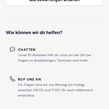
ab Sa, 23. Januar 2027
mehr Termine in Hamburg anzeigen
Wie können wir dir helfen?
HANNOVER
ab Sa, 10. Oktober 2026
CHATTEN
Unser KI-Assistent hilft dir rund um die Uhr bei
Fragen zu Ausbildungen, Terminen und mehr.
ab Sa, 9. Januar 2027
RUF UNS AN
mehr Termine in Hannover anzeigen
Für Fragen sind wir von Montag bis Freitag
zwischen 08:00 und 17:00 Uhr auch telefonisch
HEILBRONN
erreichbar.
ab Sa, 24. April 2027