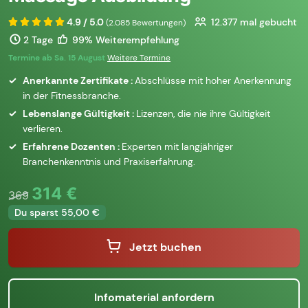
4.9 / 5.0
12.377
mal gebucht
(2.085 Bewertungen)
2 Tage
99% Weiterempfehlung
Termine ab Sa. 15 August
Weitere Termine
Anerkannte Zertifikate :
Abschlüsse mit hoher Anerkennung
in der Fitnessbranche.
Lebenslange Gültigkeit :
Lizenzen, die nie ihre Gültigkeit
verlieren.
Erfahrene Dozenten :
Experten mit langjähriger
Branchenkenntnis und Praxiserfahrung.
314 €
369
Du sparst 55,00 €
Jetzt buchen
Infomaterial anfordern