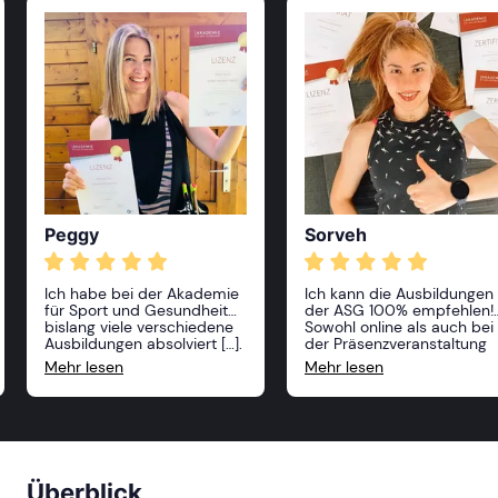
Peggy
Sorveh
Ich habe bei der Akademie
Ich kann die Ausbildungen
für Sport und Gesundheit
der ASG 100% empfehlen!
bislang viele verschiedene
Sowohl online als auch bei
Ausbildungen absolviert […].
der Präsenzveranstaltung
Alle Kurse waren sehr
hat man viele Möglichkeite
Mehr lesen
Mehr lesen
anspruchsvoll und
seine Kenntnisse zu
professionell, die Dozenten
vertiefen oder etwas Neue
sehr freundlich und vor
dazuzulernen. Die Inhalte
allem sehr kompetent! Ich
sind toll aufgebaut und se
kann die Akademie nur
unkompliziert erklärt. Ich
weiterempfehlen und ich
werde mich definitiv für
freue mich, im nächsten
noch mehr Ausbildungen
Überblick
Jahr weitere Kurse zu
anmelden.