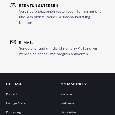
BERATUNGSTERMIN
Vereinbare jetzt einen kostenlosen Termin mit uns
KARLSRUHE
und lass dich zu deiner Wunschausbildung
beraten.
ab Sa, 7. November 2026
E-MAIL
ab Sa, 13. Februar 2027
Sende uns rund um die Uhr eine E-Mail und wir
werden so schnell wie möglich antworten.
mehr Termine in Karlsruhe anzeigen
KASSEL
DIE ASG
COMMUNITY
ab Sa, 24. Oktober 2026
Kontakt
Magazin
Häufige Fragen
Webinare
ab Sa, 13. März 2027
Förderung
Newsletter