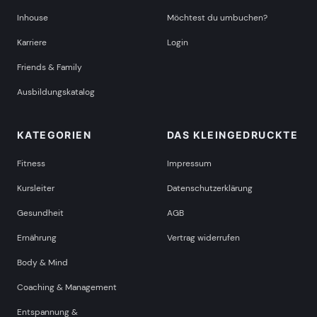
Inhouse
Möchtest du umbuchen?
mehr Termine in Kassel anzeigen
Karriere
Login
KIEL
Friends & Family
ab Sa, 7. November 2026
Ausbildungskatalog
KATEGORIEN
DAS KLEINGEDRUCKTE
ab Sa, 20. März 2027
Fitness
Impressum
mehr Termine in Kiel anzeigen
Kursleiter
Datenschutzerklärung
Gesundheit
AGB
KOBLENZ
Ernährung
Vertrag widerrufen
ab Sa, 7. November 2026
Body & Mind
Coaching & Management
ab Sa, 13. Februar 2027
Entspannung &