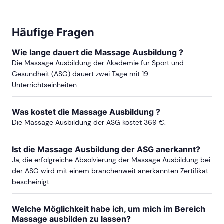
ab Sa, 31. Oktober 2026
Häufige Fragen
ab Sa, 24. April 2027
Wie lange dauert die Massage Ausbildung ?
Die Massage Ausbildung der Akademie für Sport und
Gesundheit (ASG) dauert zwei Tage mit 19
mehr Termine in Bochum anzeigen
Unterrichtseinheiten.
BONN
Was kostet die Massage Ausbildung ?
Die Massage Ausbildung der ASG kostet 369 €.
ab Sa, 17. April 2027
Ist die Massage Ausbildung der ASG anerkannt?
Ja, die erfolgreiche Absolvierung der Massage Ausbildung bei
der ASG wird mit einem branchenweit anerkannten Zertifikat
BRAUNSCHWEIG
bescheinigt.
ab Sa, 28. November 2026
Welche Möglichkeit habe ich, um mich im Bereich
Massage ausbilden zu lassen?