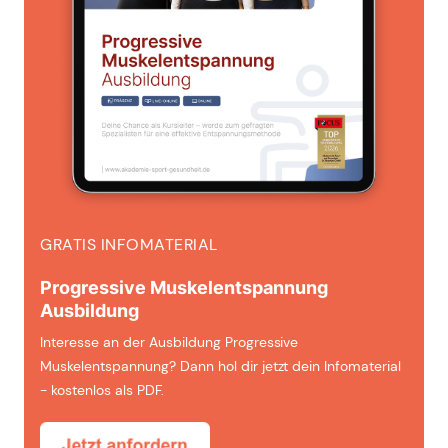
GRATIS INFOMATERIAL
Progressive Muskelentspannung
Ausbildung
Interesse an der Ausbildung Progressive
Muskelentspannung? Dann hol dir jetzt dein Infomaterial
- kostenlos als PDF.