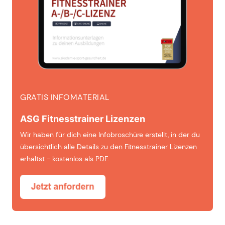
GRATIS INFOMATERIAL
ASG Fitnesstrainer Lizenzen
Wir haben für dich eine Infobroschüre erstellt, in der du
übersichtlich alle Details zu den Fitnesstrainer Lizenzen
erhältst - kostenlos als PDF.