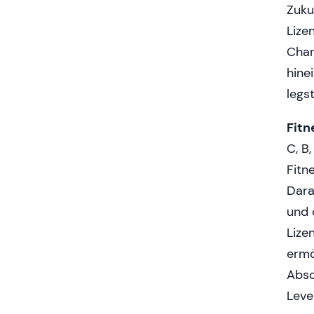
Zuku
Lize
Chan
hine
legs
Fitn
C, B
Fitn
Dara
und 
Lize
ermö
Abso
Leve