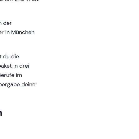
h der
er in München
t du die
aket in drei
Berufe im
Übergabe deiner
n