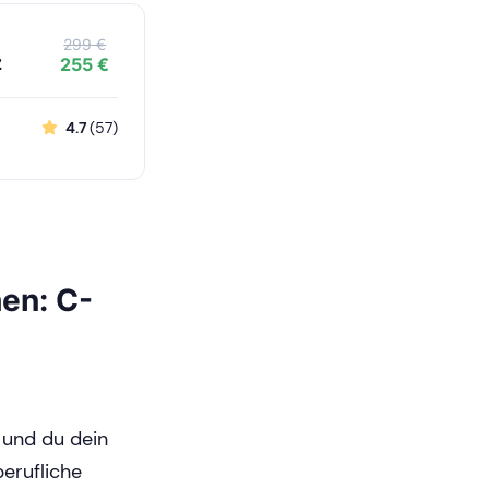
299 €
z
255 €
4.7
(57)
en: C-
 und du dein
berufliche