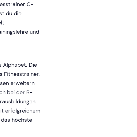
nesstrainer C-
st du die
lt
ainingslehre und
s Alphabet. Die
s Fitnesstrainer.
ssen erweitern
ch bei der B-
nerausbildungen
it erfolgreichem
f das höchste