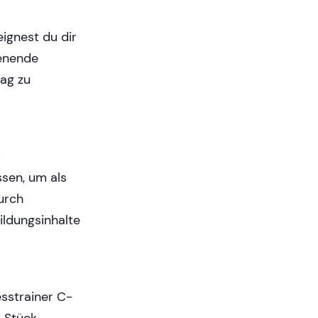
ignest du dir
henende
tag zu
r
ssen, um als
urch
ildungsinhalte
esstrainer C-