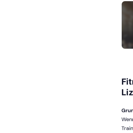
Fi
Li
Grun
Wenn
Trai