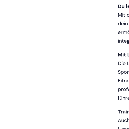
Du 
Mit 
dein
ermö
inte
Mit 
Die 
Spor
Fitn
prof
führ
Trai
Auch