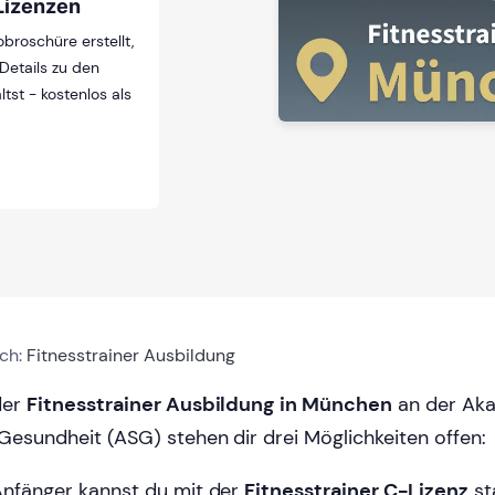
Lizenzen
obroschüre erstellt,
 Details zu den
ltst - kostenlos als
ich:
Fitnesstrainer Ausbildung
der
Fitnesstrainer Ausbildung
in München
an der Aka
Gesundheit (ASG) stehen dir drei Möglichkeiten offen:
Anfänger kannst du mit der
Fitnesstrainer C-Lizenz
st