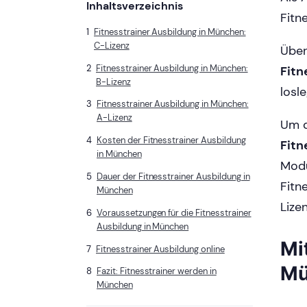
Inhaltsverzeichnis
Fitn
Fitnesstrainer Ausbildung in München:
C-Lizenz
Über
Fitnesstrainer Ausbildung in München:
Fitn
B-Lizenz
losl
Fitnesstrainer Ausbildung in München:
A-Lizenz
Um d
Kosten der Fitnesstrainer Ausbildung
Fitn
in München
Modu
Dauer der Fitnesstrainer Ausbildung in
Fitn
München
Lize
Voraussetzungen für die Fitnesstrainer
Ausbildung in München
Mi
Fitnesstrainer Ausbildung online
Mü
Fazit: Fitnesstrainer werden in
München