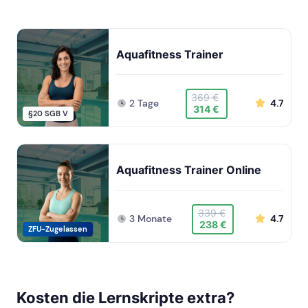
Aquafitness Trainer
369 €
2 Tage
4.7
314 €
§20 SGB V
Aquafitness Trainer Online
339 €
3 Monate
4.7
238 €
ZFU-Zugelassen
Kosten die Lernskripte extra?