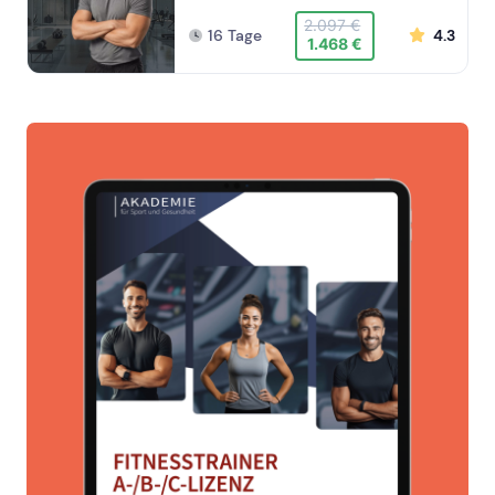
2.097 €
16 Tage
4.3
1.468 €