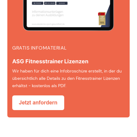
GRATIS INFOMATERIAL
ASG Fitnesstrainer Lizenzen
Wir haben für dich eine Infobroschüre erstellt, in der du
übersichtlich alle Details zu den Fitnesstrainer Lizenzen
erhältst - kostenlos als PDF.