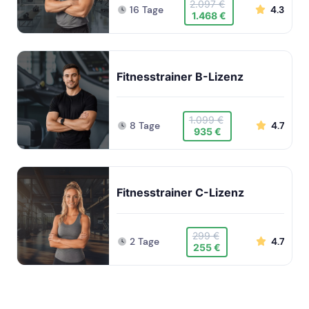
2.097 €
16 Tage
4.3
1.468 €
Fitnesstrainer B-Lizenz
1.099 €
8 Tage
4.7
935 €
Fitnesstrainer C-Lizenz
299 €
2 Tage
4.7
255 €