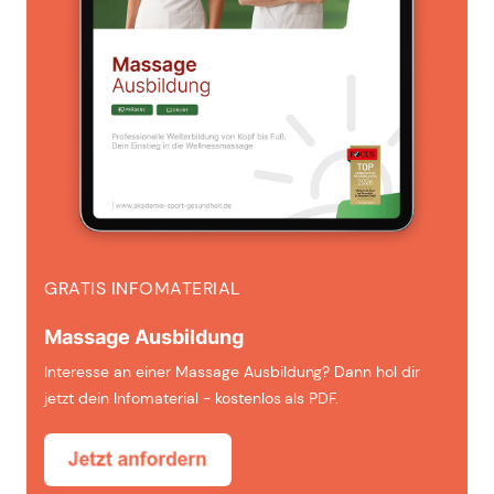
GRATIS INFOMATERIAL
Massage Ausbildung
Interesse an einer Massage Ausbildung? Dann hol dir
jetzt dein Infomaterial - kostenlos als PDF.