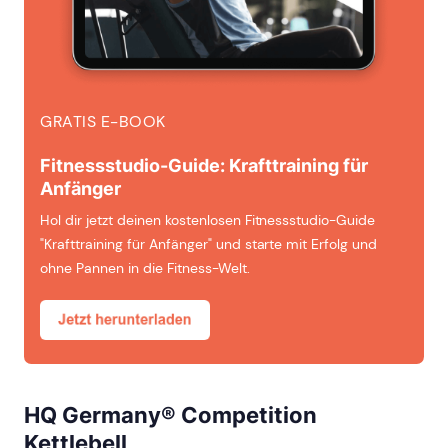
GRATIS E-BOOK
Fitnessstudio-Guide: Krafttraining für
Anfänger
Hol dir jetzt deinen kostenlosen Fitnessstudio-Guide
"Krafttraining für Anfänger" und starte mit Erfolg und
ohne Pannen in die Fitness-Welt.
HQ Germany® Competition
Kettlebell