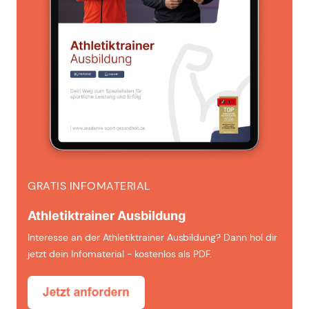
GRATIS INFOMATERIAL
Athletiktrainer Ausbildung
Interesse an der Athletiktrainer Ausbildung? Dann hol dir
jetzt dein Infomaterial - kostenlos als PDF.