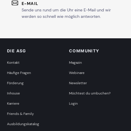
E-MAIL
Sende uns rund um die Uhr eine E-Mail und wir
werden so schnell wie möglich antworten.
DIE ASG
COMMUNITY
Kontakt
Magazin
Häufige Fragen
Webinare
Förderung
Newsletter
Inhouse
Möchtest du umbuchen?
Karriere
Login
Friends & Family
Ausbildungskatalog