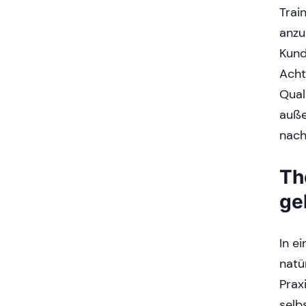
Trai
anzu
Kund
Acht
Qual
auße
nach
Th
ge
In e
natü
Prax
selb