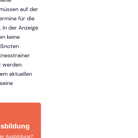
ieter
 müssen auf der
ermine für die
. In der Anzeige
en keine
ußnoten
tnesstrainer
t werden.
dem aktuellen
seine
usbildung
ner Ausbildung?