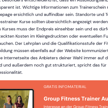
 besonders entscheidend ist, dass ein Ausbildungsanb
sparent ist. Wichtige Informationen zum Trainerschein
page ersichtlich und auffindbar sein. Standorte und T
esstrainer Kurse sollten übersichtlich angezeigt werden
s Kurses muss der Endpreis einsehbar sein und es dürf
teckten Kosten im Kleingedruckten oder eventuellen F
auchen. Der Lehrplan und die Qualifikationsstufe der Fi
ildung müssen ebenfalls auf der Website kommunizier
die Internetseite des Anbieters deiner Wahl immer auf 
d und außerdem noch gut strukturiert, spricht das für 
essionalität.
GRATIS INFOMATERIAL
Group Fitness Trainer A
Interesse an der Group Fitness Trai