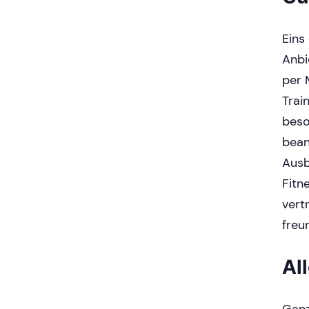
Eins
Anbi
per 
Trai
beso
bean
Ausb
Fitn
vert
freu
Al