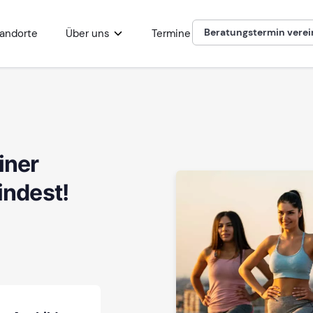
Beratungstermin vere
andorte
Über uns
Termine
iner
indest!