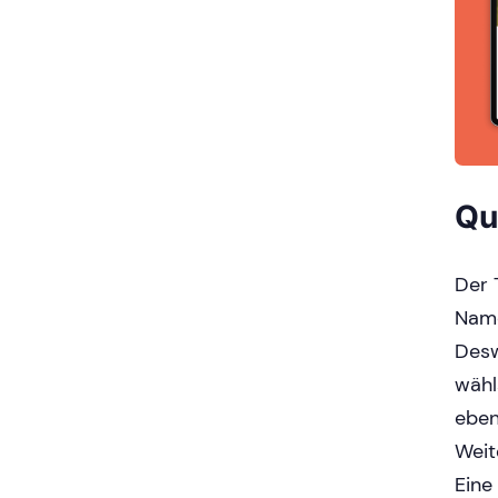
Qu
Der 
Name
Desw
wähl
eben
Weit
Eine