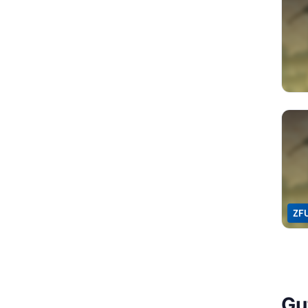
ZF
Gu