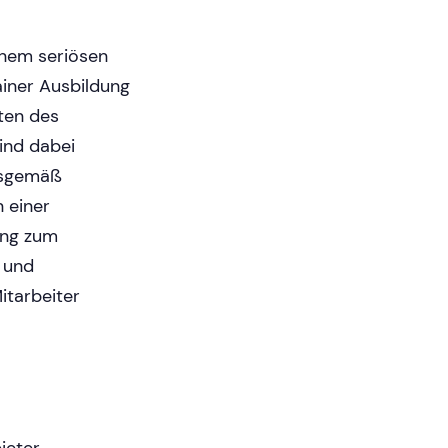
inem seriösen
ainer Ausbildung
ten des
sind dabei
tsgemäß
 einer
ung zum
n und
itarbeiter