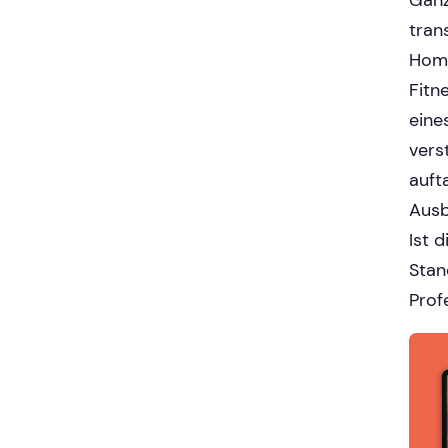
Ganz
tran
Home
Fitn
eine
vers
auft
Ausb
Ist 
Stan
Prof