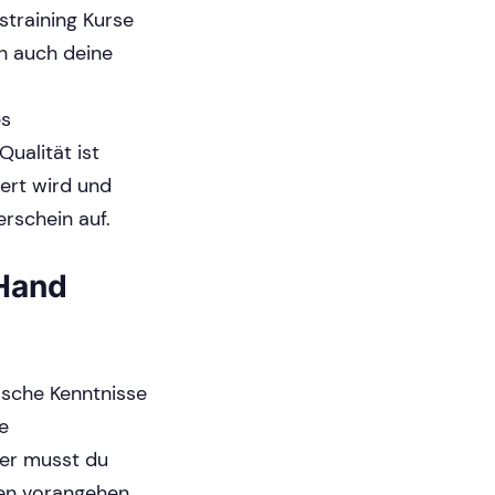
straining Kurse
n auch deine
es
Qualität ist
ert wird und
erschein auf.
 Hand
ische Kenntnisse
e
iner musst du
den vorangehen