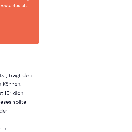
 kostenlos als
st, trägt den
n Können.
t für dich
eses sollte
oder
dem