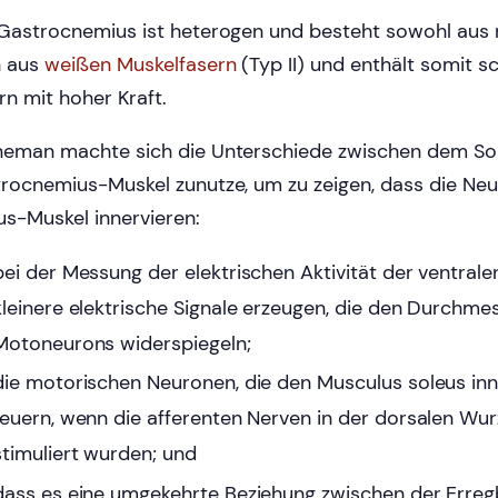
Gastrocnemius ist heterogen und besteht sowohl aus ro
h aus
weißen Muskelfasern
(Typ II) und enthält somit s
rn mit hoher Kraft.
eman machte sich die Unterschiede zwischen dem So
rocnemius-Muskel zunutze, um zu zeigen, dass die Neu
us-Muskel innervieren:
bei der Messung der elektrischen Aktivität der ventral
kleinere elektrische Signale erzeugen, die den Durchme
Motoneurons widerspiegeln;
die motorischen Neuronen, die den Musculus soleus inne
feuern, wenn die afferenten Nerven in der dorsalen Wurz
stimuliert wurden; und
dass es eine umgekehrte Beziehung zwischen der Erregb