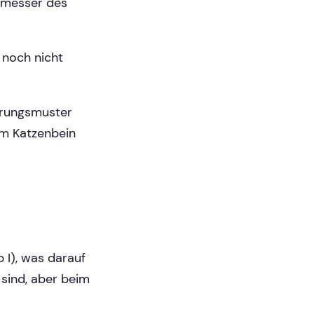
hmesser des
 noch nicht
erungsmuster
im Katzenbein
 I), was darauf
sind, aber beim