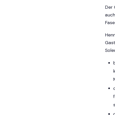
Der 
auc
Fase
Henn
Gast
Sole