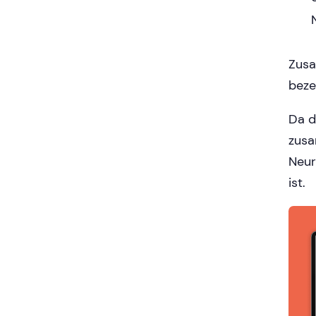
Zusa
beze
Da d
zusa
Neur
ist.