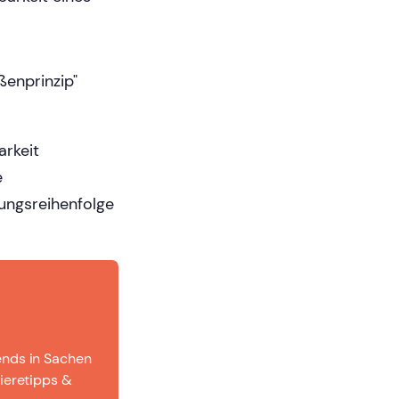
enprinzip"
arkeit
e
ungsreihenfolge
ends in Sachen
ieretipps &