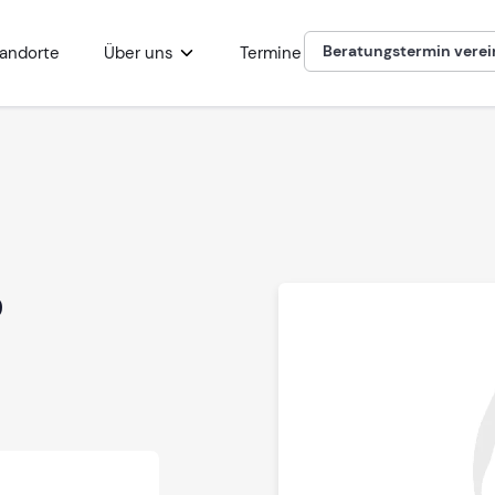
Beratungstermin vere
andorte
Über uns
Termine
p