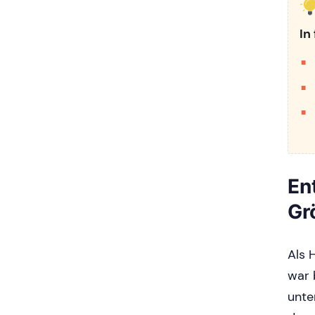
In
En
Gr
Als 
war 
unte