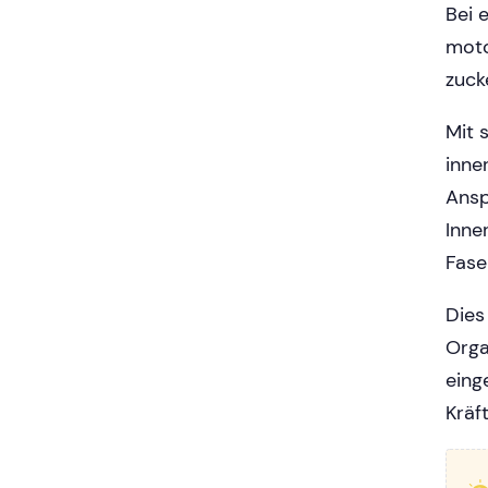
Bei 
moto
zuck
Mit 
inne
Ansp
Inne
Fase
Dies
Orga
eing
Kräf