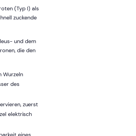
ten (Typ I) als
chnell zuckende
leus- und dem
ronen, die den
en Wurzeln
sser des
rvieren, zuerst
el elektrisch
arkeit eines