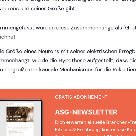
Neurons und seiner Größe gibt.
mmengefasst wurden diese Zusammenhänge als "Größ
ichnet.
ie Größe eines Neurons mit seiner elektrischen Erregb
mmenhängt, wurde die Hypothese aufgestellt, dass di
onengröße der kausale Mechanismus für die Rekrutier
GRATIS ABONNEMENT
ASG-NEWSLETTER
Dich erwarten aktuelle Branchen-Tr
Fitness & Ernährung, kostenlose Karr