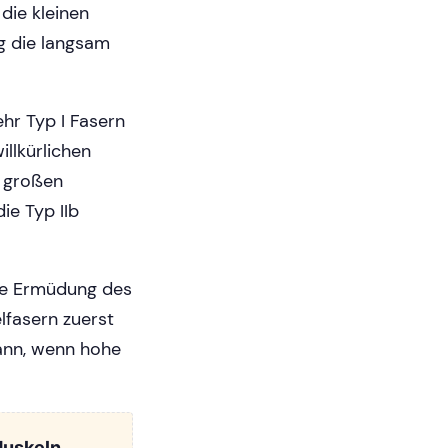
die kleinen
ig die langsam
hr Typ I Fasern
illkürlichen
 großen
ie Typ IIb
die Ermüdung des
lfasern zuerst
ann, wenn hohe
Muskeln