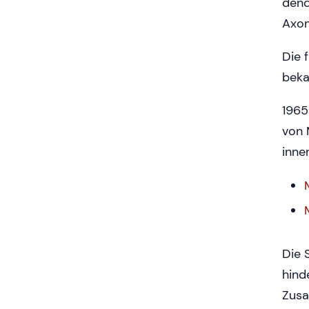
dend
Axon
Die 
beka
1965
von 
inne
Die 
hind
Zusa