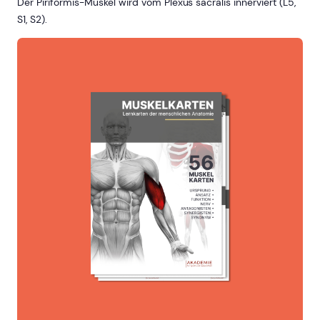
Der Piriformis-Muskel wird vom Plexus sacralis innerviert (L5,
S1, S2).