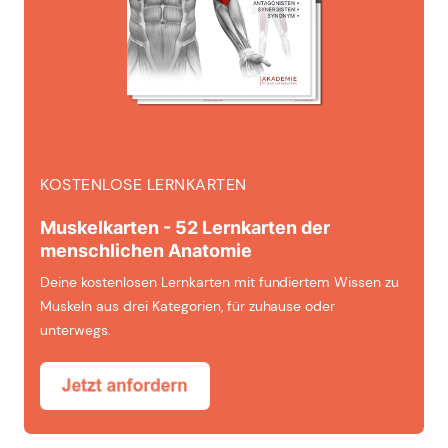
KOSTENLOSE LERNKARTEN
Muskelkarten - 52 Lernkarten der
menschlichen Anatomie
Deine kostenlosen Lernkarten mit fundiertem Wissen zu
Muskeln aus drei Kategorien, für zuhause oder
unterwegs.