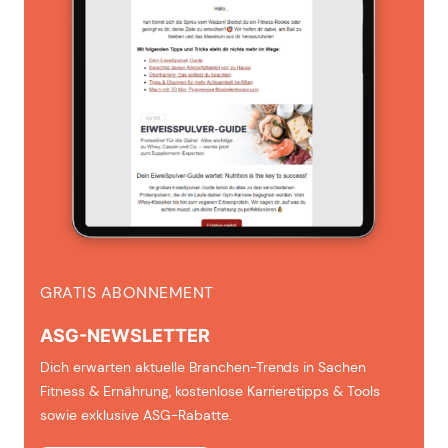
GRATIS ABONNEMENT
ASG-NEWSLETTER
Dich erwarten aktuelle Branchen-Trends in Sachen
Fitness & Ernährung, kostenlose Karrieretipps & Tools
sowie exklusive ASG-Rabatte.