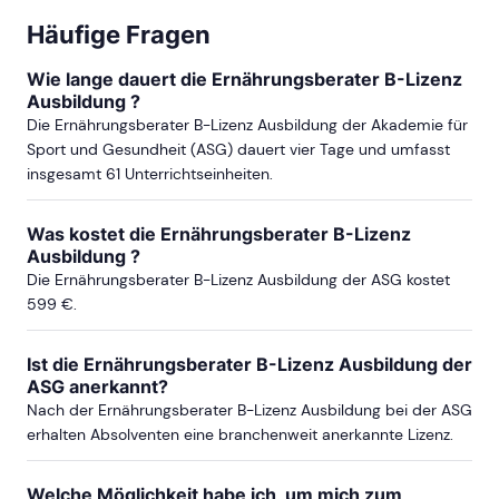
Häufige Fragen
DÜSSELDORF
Wie lange dauert die Ernährungsberater B-Lizenz
ab Sa, 5. September 2026
Ausbildung ?
Die Ernährungsberater B-Lizenz Ausbildung der Akademie für
Sport und Gesundheit (ASG) dauert vier Tage und umfasst
ab Sa, 4. September 2027
insgesamt 61 Unterrichtseinheiten.
Was kostet die Ernährungsberater B-Lizenz
Ausbildung ?
FRANKFURT
Die Ernährungsberater B-Lizenz Ausbildung der ASG kostet
599 €.
ab Sa, 7. November 2026
Ist die Ernährungsberater B-Lizenz Ausbildung der
ASG anerkannt?
ab Sa, 3. April 2027
Nach der Ernährungsberater B-Lizenz Ausbildung bei der ASG
erhalten Absolventen eine branchenweit anerkannte Lizenz.
mehr Termine in Frankfurt anzeigen
Welche Möglichkeit habe ich, um mich zum