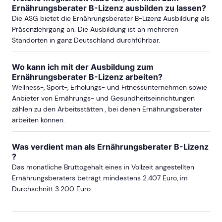
Ernährungsberater B-Lizenz ausbilden zu lassen?
HAMBURG
Die ASG bietet die Ernährungsberater B-Lizenz Ausbildung als
Präsenzlehrgang an. Die Ausbildung ist an mehreren
ab Sa, 24. Oktober 2026
Standorten in ganz Deutschland durchführbar.
Wo kann ich mit der Ausbildung zum
ab Sa, 3. April 2027
Ernährungsberater B-Lizenz arbeiten?
Wellness-, Sport-, Erholungs- und Fitnessunternehmen sowie
Anbieter von Ernährungs- und Gesundheitseinrichtungen
mehr Termine in Hamburg anzeigen
zählen zu den Arbeitsstätten , bei denen Ernährungsberater
arbeiten können.
HANNOVER
Was verdient man als Ernährungsberater B-Lizenz
ab Sa, 17. Oktober 2026
?
Das monatliche Bruttogehalt eines in Vollzeit angestellten
Ernährungsberaters beträgt mindestens 2.407 Euro, im
Durchschnitt 3.200 Euro.
KÖLN
ab Sa, 26. Juni 2027