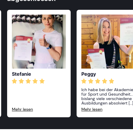
Stefanie
Peggy
Ich habe bei der Akademi
für Sport und Gesundheit
bislang viele verschiedene
Ausbildungen absolviert […]
Alle Kurse waren sehr
Mehr lesen
Mehr lesen
anspruchsvoll und
professionell, die Dozenten
sehr freundlich und vor
allem sehr kompetent! Ich
kann die Akademie nur