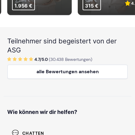
2.794 €
449 €
4.
1.956 €
315 €
ab Sa, 24. Juli 2027
Teilnehmer sind begeistert von der
STUTTGART
ASG
ab Sa, 31. Oktober 2026
4.7/
5
.0
(
30.438
Bewertungen)
alle Bewertungen ansehen
ab Sa, 13. Februar 2027
mehr Termine in Stuttgart anzeigen
Wie können wir dir helfen?
CHATTEN