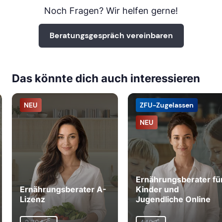
Noch Fragen? Wir helfen gerne!
Beratungsgespräch vereinbaren
LEIPZIG
ab Sa, 5. September 2026
Das könnte dich auch interessieren
NEU
ZFU-Zugelassen
MÜNCHEN
NEU
ab Sa, 28. November 2026
ab Sa, 23. Januar 2027
Ernährungsberater fü
Ernährungsberater A-
Kinder und
mehr Termine in München anzeigen
Lizenz
Jugendliche Online
NÜRNBERG