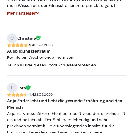
mein Wissen aus der Fitnesstrainerlizenz perfekt ergänzt.
Besonders positiv hervorzuheben ist der abwechslungsreiche
Mehr anzeigen
und praxisorientierte Unterricht. Die Inhalte wurden
verständlich vermittelt und konnten direkt in die Praxis
übertragen werden. Dadurch fiel es mir leicht, das Gelernte
nachhaltig zu verinnerlichen. Ich habe unglaublich viel
C
Christine
mitnehmen können, um meine Kundinnen und Kunden als
4.9
22.03.2026
Personaltrainer noch individueller und ganzheitlicher zu
Ausbildungszeitraum
betreuen. Die Ausbildung hat mir nicht nur fachlich, sondern
Könnte ein Wochenende mehr sein
auch in meiner täglichen Arbeit einen echten Mehrwert
Ja, Ich würde dieses Produkt weiterempfehlen.
gebracht. Absolut empfehlenswert für alle, die ihr Coaching
auf das nächste Level bringen möchten!
L
Lars
4.4
22.03.2026
Anja Ehrler lebt und liebt die gesunde Ernährung und den
Mensch
Anja ist wertschätzend Geht auf das Niveau des einzelnen TN
ein und holt ihn ab. Der Stoff wird lebendig und sehr
praxisnah vermittelt - die überwiegenden Inhalte für die
Prüfung in die ersten zwei Tage zu packen ist sehr