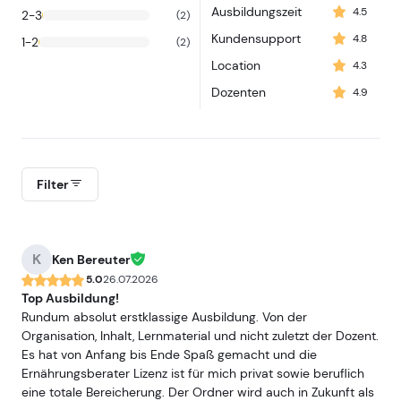
Ausbildungszeit
4.5
2-3
(2)
Kundensupport
4.8
1-2
(2)
Location
4.3
Dozenten
4.9
Filter
K
Ken Bereuter
5.0
26.07.2026
Top Ausbildung!
Rundum absolut erstklassige Ausbildung. Von der
Organisation, Inhalt, Lernmaterial und nicht zuletzt der Dozent.
Es hat von Anfang bis Ende Spaß gemacht und die
Ernährungsberater Lizenz ist für mich privat sowie beruflich
eine totale Bereicherung. Der Ordner wird auch in Zukunft als