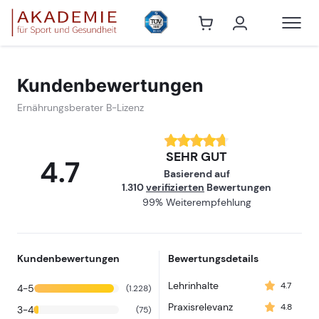
Ernährungsbe
Kundenbewertungen
Ernährungsberater B-Lizenz
SEHR GUT
4.7
Basierend auf
1.310
verifizierten
Bewertungen
99% Weiterempfehlung
Kundenbewertungen
Bewertungsdetails
Lehrinhalte
4.7
4-5
(1.228)
Praxisrelevanz
4.8
3-4
(75)