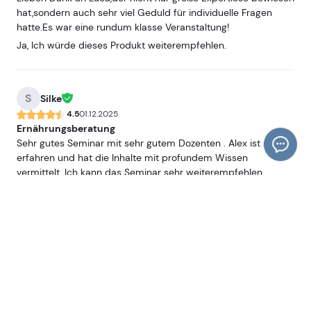
eingegangen. Besonders schätzte ich die Mischung aus
hat,sondern auch sehr viel Geduld für individuelle Fragen
theoretischem Input und praktischen Übungen, die den
hatte.Es war eine rundum klasse Veranstaltung!
Transfer in den Alltag deutlich erleichtert hat. Man hat
Ja, Ich würde dieses Produkt weiterempfehlen.
gemerkt, dass der Dozent viel Erfahrung aus der
Ernährungsberatung mitbringen und diese authentisch
weitergibt. Insgesamt war das Seminar sehr lehrreich,
inspirierend und professionell gestaltet. Ich fühle mich gut
S
Silke
vorbereitet und kann die Ausbildung uneingeschränkt
4.5
01.12.2025
weiterempfehlen.
Ernährungsberatung
Sehr gutes Seminar mit sehr gutem Dozenten . Alex ist sehr
erfahren und hat die Inhalte mit profundem Wissen
vermittelt. Ich kann das Seminar sehr weiterempfehlen,
einziges Manko : der Raum war am 1. Wochenende nicht bzw.
kaum geheizt.
Ja, Ich würde dieses Produkt weiterempfehlen.
J
Jenny Jiraya
4.2
30.11.2025
Tolles Seminar für den ersten Grundstein in die