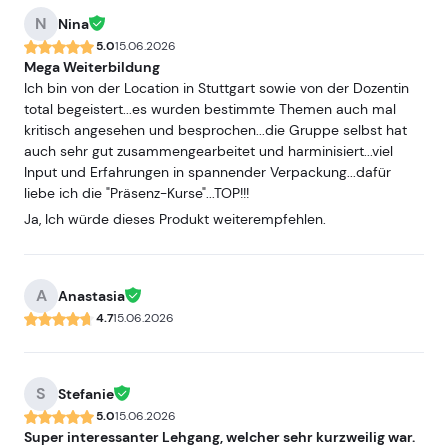
modern, gut ausgestattet und man konnte dort sehr gut
N
Nina
zuhören und die Informationen aufnehmen. Mein einziger
5.0
15.06.2026
kleiner Kritikpunkt ist, dass der Kurs gerne ein Wochenende
Mega Weiterbildung
länger hätte dauern dürfen. Es gab einige spannende
Ich bin von der Location in Stuttgart sowie von der Dozentin
Themen, in die man noch etwas tiefer hätte einsteigen
total begeistert...es wurden bestimmte Themen auch mal
können. Für eine gute Grundlage und einen soliden Einstieg
kritisch angesehen und besprochen...die Gruppe selbst hat
war der Umfang aber absolut in Ordnung. Insgesamt hat mir
auch sehr gut zusammengearbeitet und harminisiert...viel
die Ausbildung sehr gut gefallen und ich würde sie jederzeit
Input und Erfahrungen in spannender Verpackung...dafür
wieder machen.
liebe ich die "Präsenz-Kurse"...TOP!!!
Ja, Ich würde dieses Produkt weiterempfehlen.
A
Anastasia
4.7
15.06.2026
S
Stefanie
5.0
15.06.2026
Super interessanter Lehgang, welcher sehr kurzweilig war.