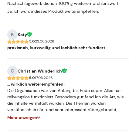
Nachschlagewerk dienen. 100%ig weiterempfehlenswert!
Ja, Ich würde dieses Produkt weiterempfehlen.
K
Katy
5.0
23.06.2026
praxisnah, kurzweilig und fachlich sehr fundiert
C
Christian Wunderlich
5.0
17.06.2026
... wirklich weiterempfehlen!
Die Organisation war von Anfang bis Ende super. Alles hat
reibungslos funktioniert. Besonders gut fand ich die Art, wie
die Inhalte vermittelt wurden. Die Themen wurden
verständlich erklärt und sehr interessant rübergebracht,
sodass es nie langweilig wurde. Man hat gemerkt, dass die
Mehr anzeigen
Dozentin Ahnung von dem haben, was sie unterrichtet, und
ihr Wissen gerne weitergibt. Danke Anja! Auch der
Veranstaltungsort war klasse. Der Konferenzraum war