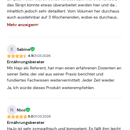
das Skript könnte etwas überarbeitet werden hier und da ;
inhaltlich jedoch sehr detailliert. Vom Volumen her durchaus
auch ausdehnbar auf 3 Wochenenden, wobei es durchaus
machbar war mit ein wenig Fleiß an 2 Wochenenden alles
Mehr anzeigen
Relevante zu verstehen. Alles in allem ein sehr gutes Format,
um schnell & effizient alle wichtigen Informationen zu erhalten
und diese auch gut vermittelt zu bekommen. Ein riiiiieeeesen
Lob geht raus an unseren Dozenten Hajo, der mit seiner
S
Sabine
sympathischen Art den Kurs und dessen Verlauf sehr
4.5
01.03.2026
interaktiv gestaltete, indem er mit tiefem und breitem
Ernährungsberater
Fachwissen glänzte, stets kompetent auftrat und auf all
Mit Hajo als Referent, hat man einen erfahrenen Dozenten an
unsere Fragen persönlich und empathisch einging. Summa
seiner Seite, der viel aus seiner Praxis berichtet und
Summarum eine Erfahrung, die man durchaus wiederholen &
fundiertes Fachwissen weitervermittelt. Jeder Zeit wieder.
auch guten Gewissens empfehlen kann.
Ja, Ich würde dieses Produkt weiterempfehlen.
N
Nico
5.0
01.03.2026
Ernährungsberater
HaJo ist sehr sympathisch und kompetent. Es fällt ihm leicht