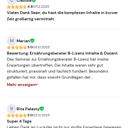
C
Claudia
4.8
07.12.2025
Vielen Dank Sean, du hast die komplexen Inhalte in kurzer
Zeit großartig vermittelt.
M
Marian
5.0
03.12.2025
Bewertung: Ernährungsberater B-Lizenz Inhalte & Dozent
Das Seminar zur Ernährungsberater B-Lizenz hat meine
Erwartungen übertroffen. Die Inhalte waren sehr gut
strukturiert, praxisnah und fachlich fundiert. Besonders
gefallen hat mir, dass sowohl Grundlagen der
Ernährungswissenschaft als auch moderne Ansätze wie
Mehr anzeigen
Makro- und Mikronährstoffkunde, Gewichtsmanagement und
Ernährung in besonderen Lebenssituationen ausführlich
behandelt wurden. Alle Themen wurden verständlich erklärt
und mit vielen Beispielen aus der Praxis veranschaulicht. Der
R
Rita Palasty
Dozent Alex war äußerst kompetent, motiviert und didaktisch
5.0
02.12.2025
hervorragend. Er hat komplexe Inhalte leicht verständlich
Super 4 Tage
vermittelt und ist auf alle Fragen der Teilnehmenden
Lieben Dank an Luca,der nicht nur große Expertiese bewiesen