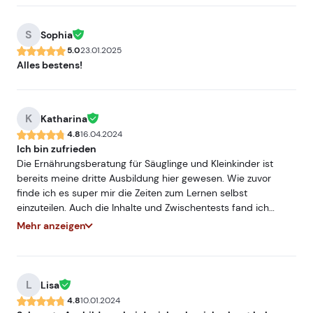
oftmals aus dem System geworfen, was in intensiven
Lesemomenten störend war.
S
Sophia
5.0
23.01.2025
Alles bestens!
K
Katharina
4.8
16.04.2024
Ich bin zufrieden
Die Ernährungsberatung für Säuglinge und Kleinkinder ist
bereits meine dritte Ausbildung hier gewesen. Wie zuvor
finde ich es super mir die Zeiten zum Lernen selbst
einzuteilen. Auch die Inhalte und Zwischentests fand ich
super. Ich glaube aber, dass man die Abschlussfragen dann
Mehr anzeigen
doch strenger bewerten sollte. Mir erschien es so, als käme
man schnell durch..
L
Lisa
4.8
10.01.2024