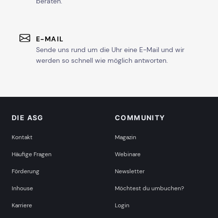
beraten.
E-MAIL
Sende uns rund um die Uhr eine E-Mail und wir
werden so schnell wie möglich antworten.
DIE ASG
COMMUNITY
Kontakt
Magazin
Häufige Fragen
Webinare
Förderung
Newsletter
Inhouse
Möchtest du umbuchen?
Karriere
Login