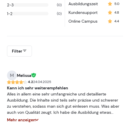
Ausbildungszeit
5.0
2-3
(0)
Kundensupport
4.8
1-2
(0)
Online Campus
4.4
Filter
M
Melissa
4.2
24.04.2025
Kann ich sehr weiterempfehlen
Alles in allem eine sehr umfangreiche und detaillierte
Ausbildung. Die Inhalte sind teils sehr präzise und schwerer
zu verstehen, sodass man sich gut einlesen muss. Was aber
auch von Qualität zeugt. Ich habe die Ausbildung etwas
schneller durchgezogen als den angegeben Rahmen, hat aber
Mehr anzeigen
super geklappt. Leider hat es mich im Online Campus