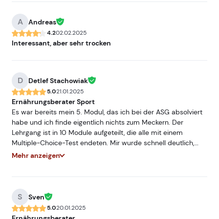
A
Andreas
4.2
02.02.2025
Interessant, aber sehr trocken
D
Detlef Stachowiak
5.0
21.01.2025
Ernährungsberater Sport
Es war bereits mein 5. Modul, das ich bei der ASG absolviert
habe und ich finde eigentlich nichts zum Meckern. Der
Lehrgang ist in 10 Module aufgeteilt, die alle mit einem
Multiple-Choice-Test endeten. Mir wurde schnell deutlich,
dass man für diesen Lehrgang mindestens die B-Lizenz
Mehr anzeigen
benötigt, da die Grundlagen nur gestriffen wurden und man
in diesem Lehrgang in die praktische Umsetzung (wann, was,
wieviel) ging. Ich habe während der Lehrgangszeit schon das
ein oder andere in meinen eigenen Ernährungsplan eingebaut
S
Sven
und schon mehrfach diesen Aha- und Ach-guck-Effekt
5.0
20.01.2025
gehabt. Wer Sportler ernährungstechnisch auf Wettkämpfe
Ernährungsberater