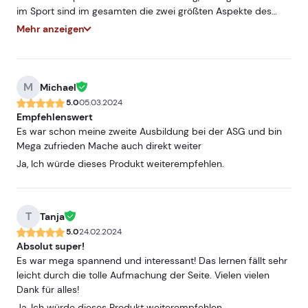
im Sport sind im gesamten die zwei größten Aspekte des
Lehrgangs, und dann ein paar zusätzliche Themen. Alles in
Mehr anzeigen
allem ein guter Kurs, nur mir hat leider das Videotutorial
gefehlt, da ich immer besser lerne, wenn ich zusätzlich
auditiven Input habe. Und einige Themen waren mir zu
wiederholend in allen Lektionen, dadurch wurde das Skript
M
Michael
sehr lang und "mühsam" zu lesen. Thema Sportverletzungen
5.0
05.03.2024
kurz und knapp, aber sehr interessant. Rundum trotzdem
Empfehlenswert
empfehlenswert, wenn man mit Sportlern arbeitet.
Es war schon meine zweite Ausbildung bei der ASG und bin
Mega zufrieden Mache auch direkt weiter
Ja, Ich würde dieses Produkt weiterempfehlen.
T
Tanja
5.0
24.02.2024
Absolut super!
Es war mega spannend und interessant! Das lernen fällt sehr
leicht durch die tolle Aufmachung der Seite. Vielen vielen
Dank für alles!
Ja, Ich würde dieses Produkt weiterempfehlen.