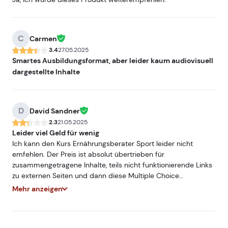
C
Carmen
3.4
27.05.2025
Smartes Ausbildungsformat, aber leider kaum audiovisuell
dargestellte Inhalte
D
David Sandner
2.3
21.05.2025
Leider viel Geld für wenig
Ich kann den Kurs Ernährungsberater Sport leider nicht
emfehlen. Der Preis ist absolut übertrieben für
zusammengetragene Inhalte, teils nicht funktionierende Links
zu externen Seiten und dann diese Multiple Choice
Aufgaben... Man lernt einfach nicht viel wenn man nur Fragen
Mehr anzeigen
beantwortet. In meinem vorherigen Kurs musste man kleine
Essays verfassen so hat man das gelernte auch direkt in
eigenen Worten wiedergeben müssen und behält deutlich