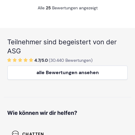
mehr. Zudem sind die Fragen teils so schlecht gestellt und
man fühlt sich in seine Schulzeit zurueckversetzt. Viel zu
Alle
25
Bewertungen angezeigt
wenig Inhalte und am Ende bleibt nicht viel hängen...
Teilnehmer sind begeistert von der
ASG
4.7/
5
.0
(
30.440
Bewertungen)
alle Bewertungen ansehen
Wie können wir dir helfen?
CHATTEN