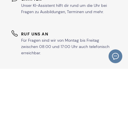
Unser KI-Assistent hilft dir rund um die Uhr bei
Fragen zu Ausbildungen, Terminen und mehr.
RUF UNS AN
Für Fragen sind wir von Montag bis Freitag
zwischen 08:00 und 17:00 Uhr auch telefonisch
erreichbar.
BERATUNGSTERMIN
Vereinbare jetzt einen kostenlosen Termin mit uns
und lass dich zu deiner Wunschausbildung
beraten.
E-MAIL
Sende uns rund um die Uhr eine E-Mail und wir