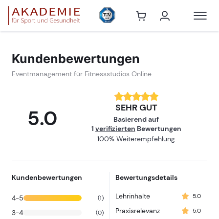
Eventmanagem
Kundenbewertungen
Eventmanagement für Fitnessstudios Online
SEHR GUT
5.0
Basierend auf
1
verifizierten
Bewertungen
100% Weiterempfehlung
Kundenbewertungen
Bewertungsdetails
Lehrinhalte
5.0
4-5
(1)
Praxisrelevanz
5.0
3-4
(0)