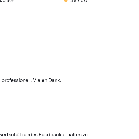
zenten
4.9
/ 5.0
 professionell. Vielen Dank.
d wertschätzendes Feedback erhalten zu