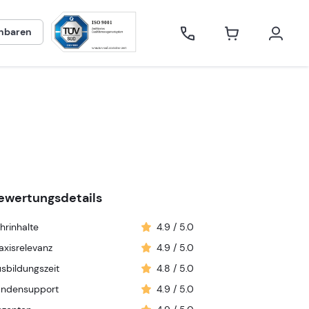
inbaren
e Online
ewertungsdetails
hrinhalte
4.9
/ 5.0
axisrelevanz
4.9
/ 5.0
sbildungszeit
4.8
/ 5.0
undensupport
4.9
/ 5.0