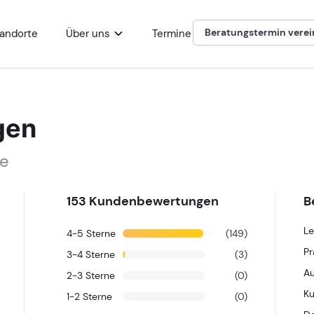
Beratungstermin vere
andorte
Über uns
Termine
Kinderyoga Trainer Liv
gen
ne
153
Kundenbewertungen
B
Le
4-5
Sterne
(149)
Pr
3-4
Sterne
(3)
Au
2-3
Sterne
(0)
K
1-2
Sterne
(0)