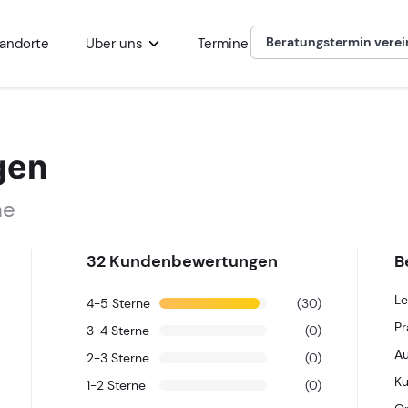
Beratungstermin vere
andorte
Über uns
Termine
Kinesiologisches Tapi
gen
ne
32
Kundenbewertungen
B
Le
4-5
Sterne
(30)
Pr
3-4
Sterne
(0)
Au
2-3
Sterne
(0)
K
1-2
Sterne
(0)