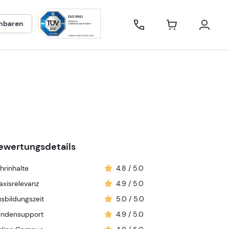
inbaren
ng Online
ewertungsdetails
hrinhalte
4.8
/ 5.0
axisrelevanz
4.9
/ 5.0
sbildungszeit
5.0
/ 5.0
undensupport
4.9
/ 5.0