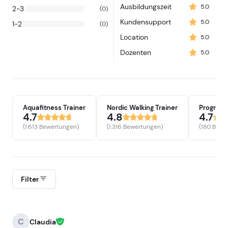
Ausbildungszeit
5.0
2-3
(0)
Kundensupport
5.0
1-2
(0)
Location
5.0
Dozenten
5.0
Aquafitness Trainer
Nordic Walking Trainer
4.7
4.8
4.7
(1.613 Bewertungen)
(1.316 Bewertungen)
(180 Bewe
Filter
C
Claudia