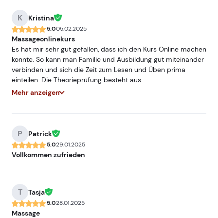
K
Kristina
5.0
05.02.2025
Massageonlinekurs
Es hat mir sehr gut gefallen, dass ich den Kurs Online machen
konnte. So kann man Familie und Ausbildung gut miteinander
verbinden und sich die Zeit zum Lesen und Üben prima
einteilen. Die Theorieprüfung besteht aus
Multiplichoicefragen und war schön übersichtlich. Jetzt habe
Mehr anzeigen
ich bestanden und freue mich drauf mein Erlerntes praktisch
anzuwenden. Der Kurs ist sehr zu empfehlen.
P
Patrick
5.0
29.01.2025
Vollkommen zufrieden
T
Tasja
5.0
28.01.2025
Massage