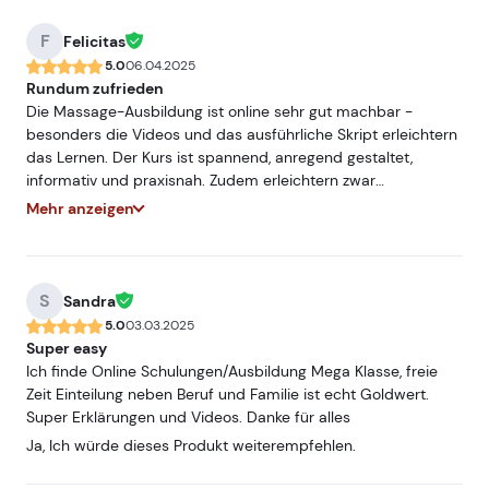
F
Felicitas
5.0
06.04.2025
Rundum zufrieden
Die Massage-Ausbildung ist online sehr gut machbar -
besonders die Videos und das ausführliche Skript erleichtern
das Lernen. Der Kurs ist spannend, anregend gestaltet,
informativ und praxisnah. Zudem erleichtern zwar
Vorkenntnisse die Ausbildung, sind jedoch meiner Meinung
Mehr anzeigen
nach nicht zwingend notwendig. Ich hatte viel Spaß und
durfte eine Menge lernen. Die Zeiten können frei eingeteilt
werden und lassen sich somit auch gut im Alltag integrieren -
wenn man sich intensiv damit auseinandersetzt und etwas
S
Sandra
freie Zeit hat, dann ist der Kurs in wenigen Tagen gut
5.0
03.03.2025
machbar. Um jedoch noch praktische Erfahrungen zu
Super easy
sammeln, würde ich den Kurs tatsächlich das nächste Mal
Ich finde Online Schulungen/Ausbildung Mega Klasse, freie
vor Ort durchführen - die Videos sind hilfreich, jedoch für
Zeit Einteilung neben Beruf und Familie ist echt Goldwert.
mich (ohne weitere, eigenständige Übung) nicht ganz
Super Erklärungen und Videos. Danke für alles
ausreichend. Ich kann ihn nur empfehlen und freue mich auf
Ja, Ich würde dieses Produkt weiterempfehlen.
die Praxis.