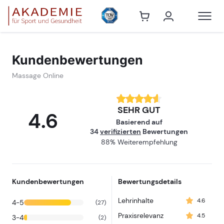
Massage Onl
Kundenbewertungen
Massage Online
SEHR GUT
4.6
Basierend auf
34
verifizierten
Bewertungen
88% Weiterempfehlung
Kundenbewertungen
Bewertungsdetails
Lehrinhalte
4.6
4-5
(27)
Praxisrelevanz
4.5
3-4
(2)