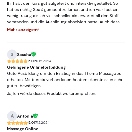
Ihr habt den Kurs gut aufgeteilt und interaktiv gestaltet. So
hat es richtig Spaß gemacht zu lernen und ich war fast ein
wenig traurig als ich viel schneller als erwartet all den Stoff
verstanden und die Ausbildung absolviert hatte. Auch dass
man sich die Zeit ganz frei einteilen kann ist die perfekte
Mehr anzeigen
Lösung für mich gewesen. Herzlichen Dank an die Dozenten
und alle die dazu beigetragen haben die Ausbildung so zu
ermöglichen.
S
Sascha
5.0
26.12.2024
Gelungene Onlinefortbildung
Gute Ausbildung um den Einstieg in das Thema Massage zu
erhalten. Mit bereits vorhandenen Anatomiekenntnissen sehr
gut zu bewältigen.
Ja, Ich würde dieses Produkt weiterempfehlen.
A
Antonia
5.0
17.12.2024
Massage Online