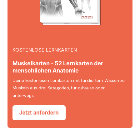
KOSTENLOSE LERNKARTEN
Muskelkarten - 52 Lernkarten der
menschlichen Anatomie
Deine kostenlosen Lernkarten mit fundiertem Wissen zu
Muskeln aus drei Kategorien, für zuhause oder
unterwegs.