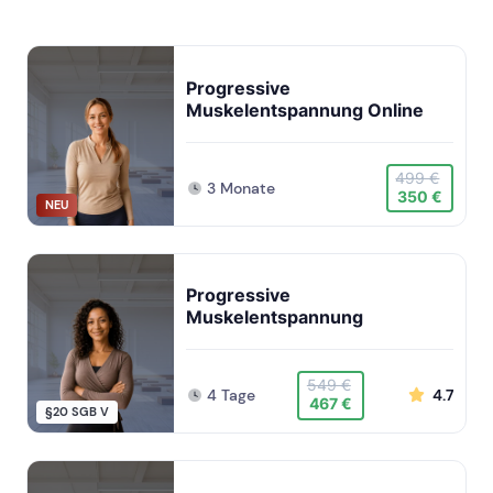
Progressive
Muskelentspannung Online
499 €
3 Monate
350 €
NEU
Progressive
Muskelentspannung
549 €
4 Tage
4.7
467 €
§20 SGB V