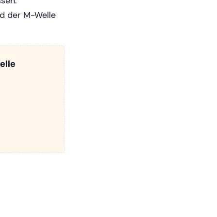
ssen.
nd der M-Welle
elle