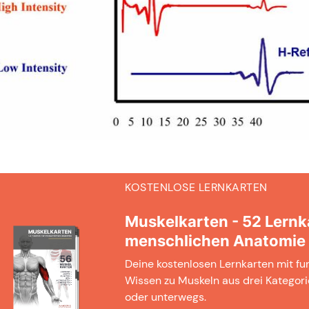
KOSTENLOSE LERNKARTEN
Muskelkarten - 52 Lernk
menschlichen Anatomie
Deine kostenlosen Lernkarten mit f
Wissen zu Muskeln aus drei Kategori
oder unterwegs.