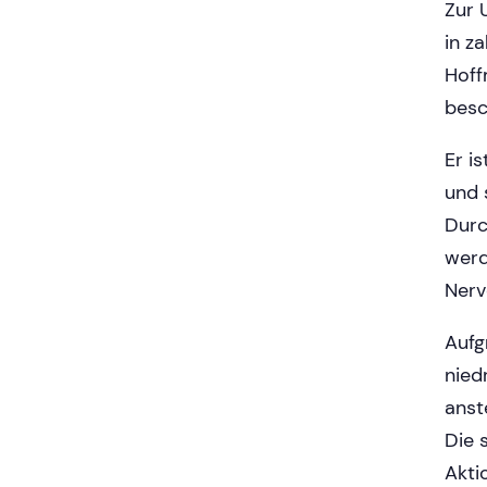
Zur 
in z
Hoff
besc
Er i
und 
Durc
werd
Nerv
Aufg
nied
anst
Die 
Akti