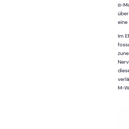
α-Mo
über
eine
Im E
foss
zune
Nerv
dies
verl
M-We