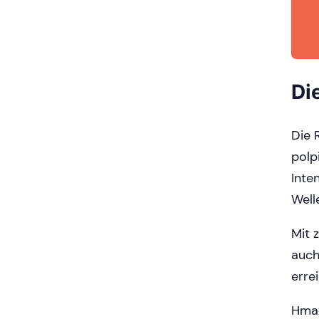
Di
Die 
polp
Inte
Well
Mit 
auch
errei
Hmax