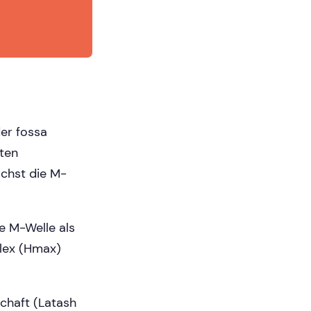
der fossa
mten
ächst die M-
e M-Welle als
flex (Hmax)
chaft (Latash