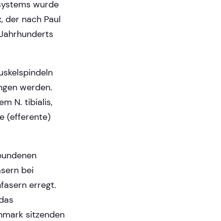
nsystems wurde
x, der nach Paul
 Jahrhunderts
uskelspindeln
ngen werden.
m N. tibialis,
e (efferente)
rbundenen
asern bei
nfasern erregt.
 das
enmark sitzenden