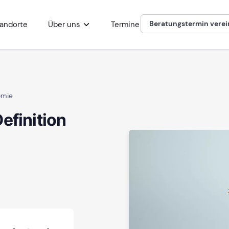
Beratungstermin vere
andorte
Über uns
Termine
omie
efinition