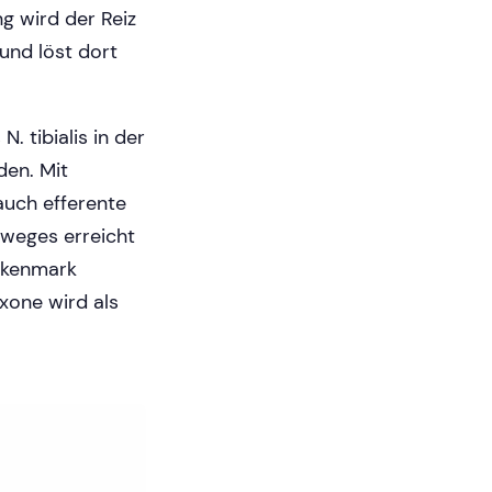
 wird der Reiz
und löst dort
. tibialis in der
en. Mit
auch efferente
sweges erreicht
ückenmark
xone wird als