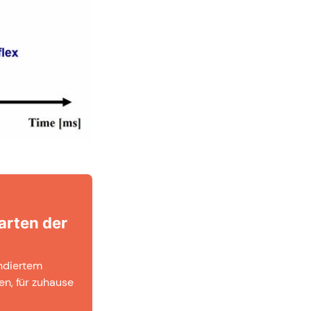
arten der
undiertem
en, für zuhause