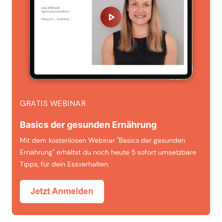
GRATIS WEBINAR
Basics der gesunden Ernährung
Mit dem kostenlosen Webinar "Basics der gesunden
Ernährung" erhältst du noch heute 5 sofort umsetzbare
Tipps, für dein Essverhalten.