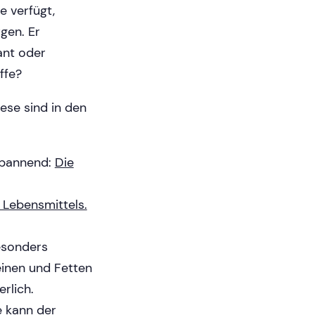
e verfügt,
gen. Er
ant oder
ffe?
ese sind in den
 spannend:
Die
 Lebensmittels.
esonders
inen und Fetten
erlich.
e kann der