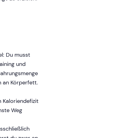
el: Du musst
raining und
 Nahrungsmenge
h an Körperfett.
 Kaloriendefizit
chste Weg
schließlich