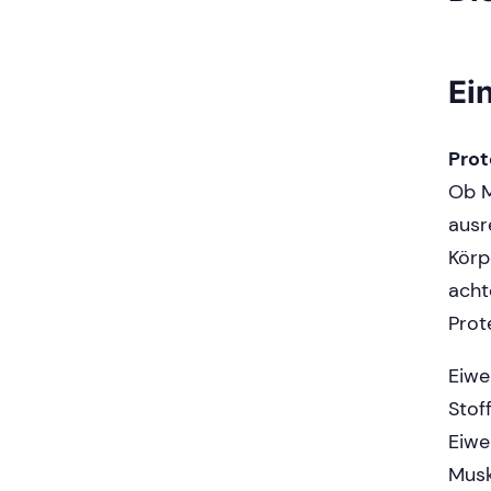
Ei
Prot
Ob M
ausr
Körp
acht
Prot
Eiwe
Stof
Eiwe
Musk