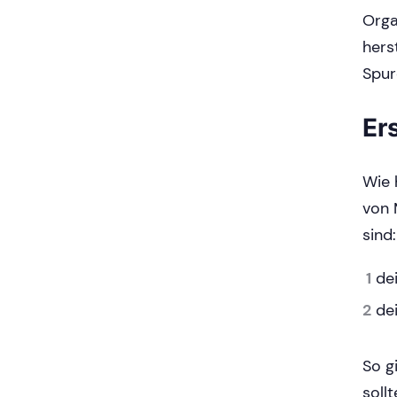
Orga
hers
Spur
Er
Wie 
von 
sind:
dei
de
So g
soll