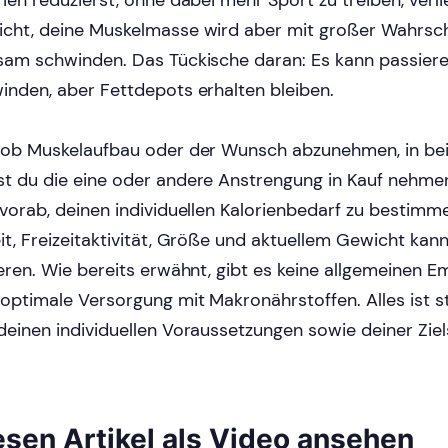
rien reduzierst, ohne dabei mehr Sport zu treiben, verl
cht, deine Muskelmasse wird aber mit großer Wahrsche
sam schwinden. Das Tückische daran: Es kann passiere
inden, aber Fettdepots erhalten bleiben.
 ob Muskelaufbau oder der Wunsch abzunehmen, in bei
t du die eine oder andere Anstrengung in Kauf nehmen
 vorab, deinen individuellen Kalorienbedarf zu bestimm
it, Freizeitaktivität, Größe und aktuellem Gewicht kann
ieren. Wie bereits erwähnt, gibt es keine allgemeinen E
 optimale Versorgung mit Makronährstoffen. Alles ist s
deinen individuellen Voraussetzungen sowie deiner Ziel
esen Artikel als Video ansehen