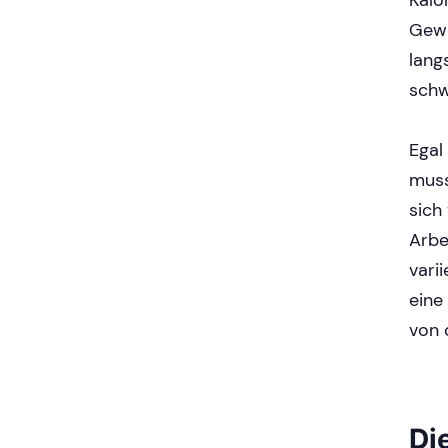
Kalo
Gewi
lang
schw
Egal
muss
sich
Arbe
vari
eine
von 
Di