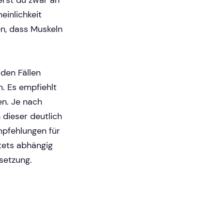
ierst du zwar an
inlichkeit
n, dass Muskeln
den Fällen
. Es empfiehlt
en. Je nach
 dieser deutlich
mpfehlungen für
tets abhängig
setzung.