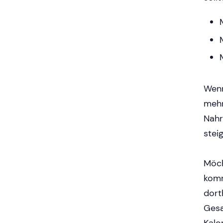
Wenn
mehr
Nahr
stei
Möch
komm
dort
Gesa