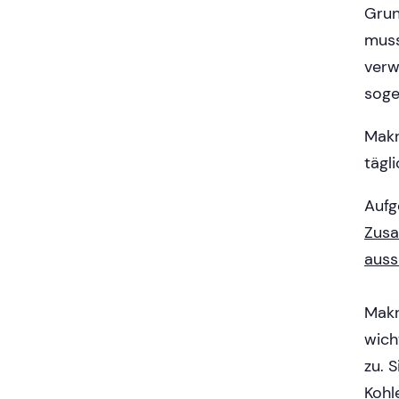
Grun
muss
verw
soge
Makr
tägl
Aufg
Zusa
auss
Makr
wich
zu. S
Kohl