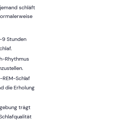
 jemand schläft
 normalerweise
7-9 Stunden
hlaf.
ach-Rhythmus
nzustellen.
on-REM-Schlaf
nd die Erholung
mgebung trägt
Schlafqualität