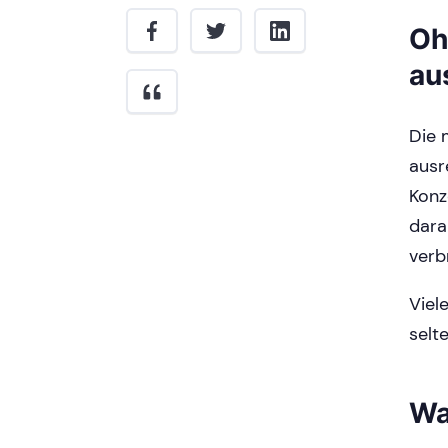
Oh
au
Die 
ausr
Konz
dara
verb
Viel
selt
Wa