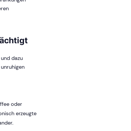
eren
ächtigt
n und dazu
 unruhigen
affee oder
onisch erzeugte
ander.