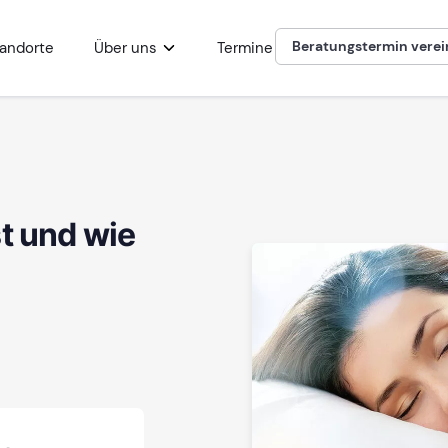
Beratungstermin vere
andorte
Über uns
Termine
t und wie