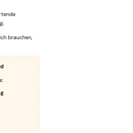
artende
g.
lich brauchen,
nd
n:
ng