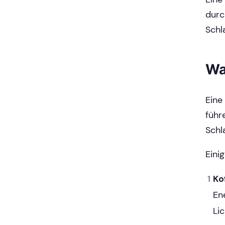
durc
Schl
Wa
Eine
führ
Schl
Eini
Ko
En
Li