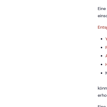
Eine
eins
Ents
könn
erho
Eine