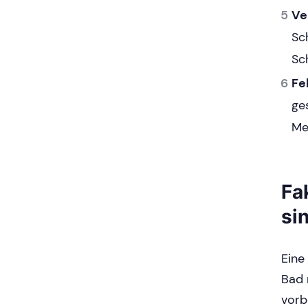
Ve
Sc
Sc
Fe
ge
Me
Fa
si
Eine
Bad 
vorb