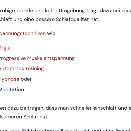
 ruhige, dunkle und kühle Umgebung trägt dazu bei, da
chläft und eine bessere Schlafqualität hat.
pannungstechniken
wie
Yoga
,
Progressive Muskelentspannung
,
Autogenes Training
,
Hypnose
oder
Meditation
en dazu beitragen, dass man schneller einschläft und 
lsameren Schlaf hat.
 gesunde Schlafroutine sollte natürlich und ohne Eins