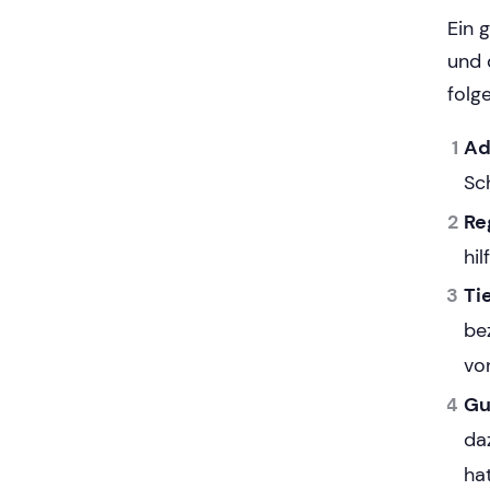
Ein 
und 
folg
Ad
Sc
Re
hil
Ti
be
vo
Gu
da
hat