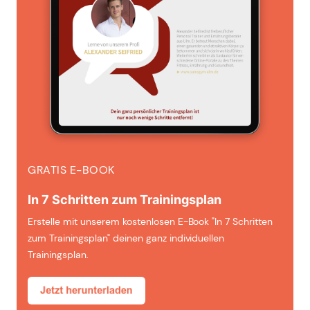
GRATIS E-BOOK
In 7 Schritten zum Trainingsplan
Erstelle mit unserem kostenlosen E-Book "In 7 Schritten
zum Trainingsplan" deinen ganz individuellen
Trainingsplan.