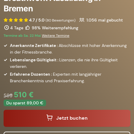
Bremen
4.7 / 5.0
1.056
mal gebucht
(80 Bewertungen)
4 Tage
98% Weiterempfehlung
Termine ab Sa. 22 Mai
Weitere Termine
Anerkannte Zertifikate :
Abschlüsse mit hoher Anerkennung
in der Fitnessbranche.
Lebenslange Gültigkeit :
Lizenzen, die nie ihre Gültigkeit
verlieren.
Erfahrene Dozenten :
Experten mit langjähriger
Branchenkenntnis und Praxiserfahrung.
510 €
599
Du sparst 89,00 €
Jetzt buchen