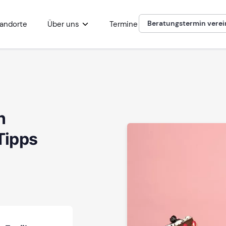
Beratungstermin vere
andorte
Über uns
Termine
n
 Tipps