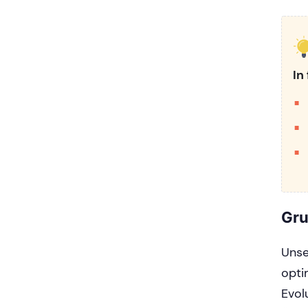
In
Gru
Unse
opti
Evol