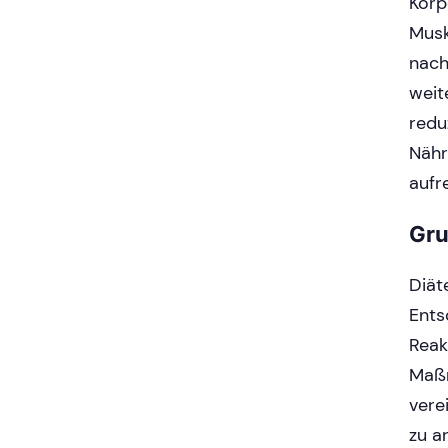
Körp
Musk
nach
weit
redu
Nähr
aufr
Gru
Diät
Ents
Reak
Maßn
vere
zu a