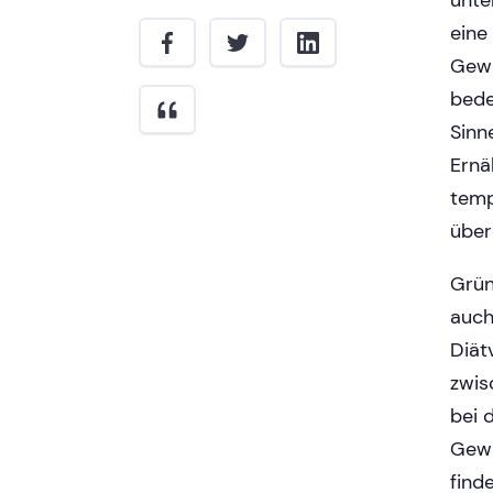
unte
eine
Gewi
bede
Sinn
Ernä
temp
über
Grün
auch
Diät
zwis
bei 
Gewi
find