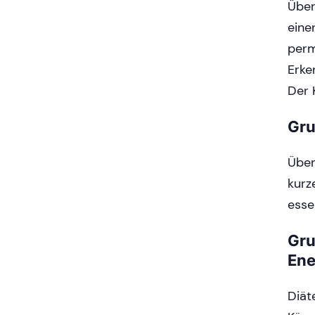
Über
eine
perm
Erke
Der 
Gru
Über
kurz
esse
Gr
Ene
Diät