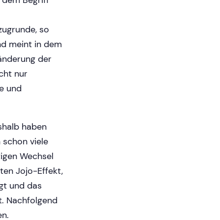
 dem Begriff
zugrunde, so
nd meint in dem
ränderung der
cht nur
ge und
eshalb haben
 schon viele
tigen Wechsel
en Jojo-Effekt,
gt und das
t. Nachfolgend
en.