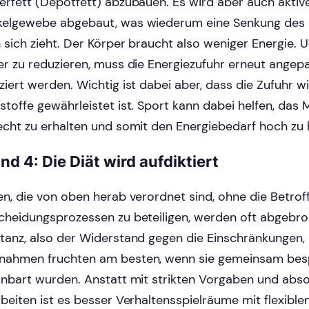
erfett (Depotfett) abzubauen. Es wird aber auch aktiv
elgewebe abgebaut, was wiederum eine Senkung des 
 sich zieht. Der Körper braucht also weniger Energie.
er zu reduzieren, muss die Energiezufuhr erneut angep
ziert werden. Wichtig ist dabei aber, dass die Zufuhr w
stoffe gewährleistet ist. Sport kann dabei helfen, da
echt zu erhalten und somit den Energiebedarf hoch zu 
nd 4: Die Diät wird aufdiktiert
en, die von oben herab verordnet sind, ohne die Betro
cheidungsprozessen zu beteiligen, werden oft abgebro
tanz, also der Widerstand gegen die Einschränkungen, 
ahmen fruchten am besten, wenn sie gemeinsam bes
inbart wurden. Anstatt mit strikten Vorgaben und abs
rbeiten ist es besser Verhaltensspielräume mit flexibl