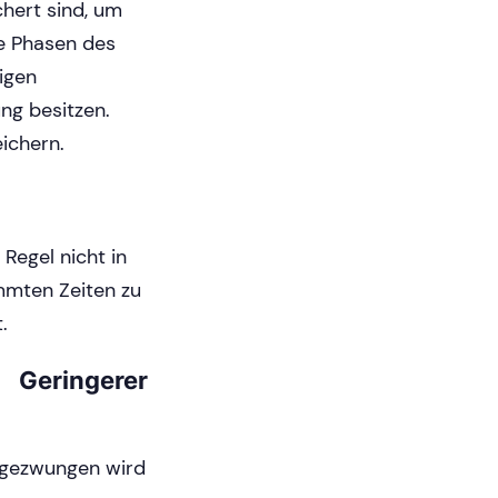
hert sind, um
re Phasen des
igen
ng besitzen.
eichern.
 Regel nicht in
mmten Zeiten zu
.
eringerer
r gezwungen wird