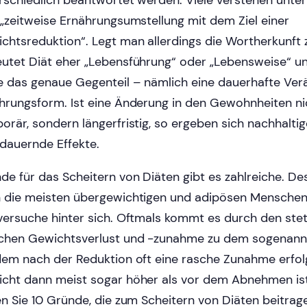
rschiedlich beantwortet werden. Viele verstehen unter
 „zeitweise Ernährungsumstellung mit dem Ziel einer
chtsreduktion“. Legt man allerdings die Wortherkunft 
utet Diät eher „Lebensführung“ oder „Lebensweise“ u
e das genaue Gegenteil – nämlich eine dauerhafte Ve
hrungsform. Ist eine Änderung in den Gewohnheiten ni
orär, sondern längerfristig, so ergeben sich nachhalti
dauernde Effekte.
de für das Scheitern von Diäten gibt es zahlreiche. D
 die meisten übergewichtigen und adipösen Menschen
versuche hinter sich. Oftmals kommt es durch den ste
chen Gewichtsverlust und -zunahme zu dem sogenannt
dem nach der Reduktion oft eine rasche Zunahme erfol
cht dann meist sogar höher als vor dem Abnehmen is
en Sie 10 Gründe, die zum Scheitern von Diäten beitrag