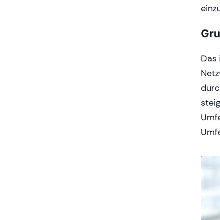
einz
Gru
Das 
Netz
durc
stei
Umfe
Umfe