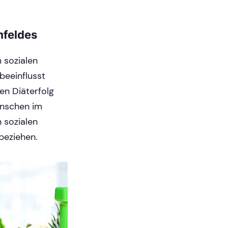
mfeldes
 sozialen
beeinflusst
en Diäterfolg
enschen im
 sozialen
ubeziehen.