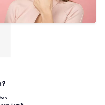
m?
chen