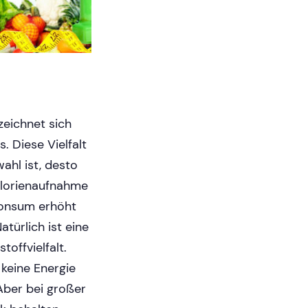
eichnet sich
. Diese Vielfalt
wahl ist, desto
Kalorienaufnahme
Konsum erhöht
türlich ist eine
offvielfalt.
 keine Energie
Aber bei großer