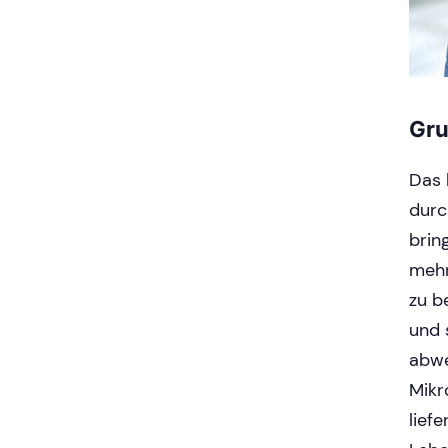
Gru
Das 
durc
bring
mehr
zu b
und 
abwe
Mikr
lief