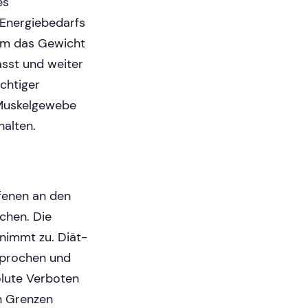
es
Energiebedarfs
 Um das Gewicht
asst und weiter
ichtiger
s Muskelgewebe
halten.
ffenen an den
chen. Die
nimmt zu. Diät-
prochen und
olute Verboten
en Grenzen